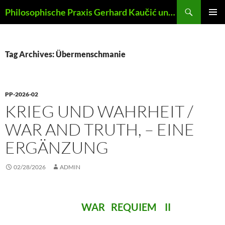
Skip
Search
Philosophische Praxis Gerhard Kaučić und Anna Lydia Huber
to
PRIMAR
content
MENU
Tag Archives: Übermenschmanie
PP-2026-02
KRIEG UND WAHRHEIT /
WAR AND TRUTH, – EINE
ERGÄNZUNG
02/28/2026
ADMIN
WAR REQUIEM II