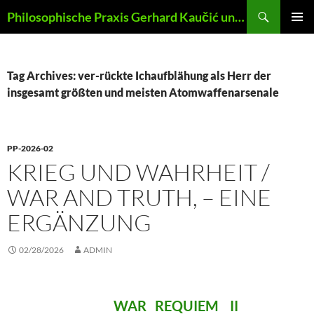
Skip
Search
Philosophische Praxis Gerhard Kaučić und Anna Lydia Huber
to
PRIMAR
content
MENU
Tag Archives: ver-rückte Ichaufblähung als Herr der
insgesamt größten und meisten Atomwaffenarsenale
PP-2026-02
KRIEG UND WAHRHEIT /
WAR AND TRUTH, – EINE
ERGÄNZUNG
02/28/2026
ADMIN
WAR REQUIEM II