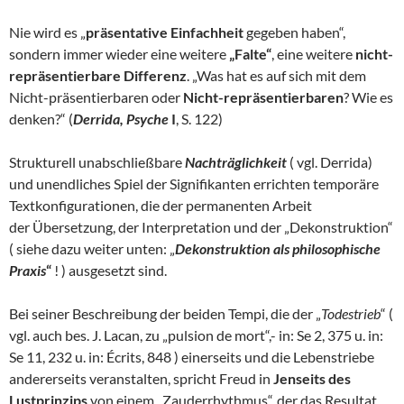
Nie wird es „
präsentative Einfachheit
gegeben haben“,
sondern immer wieder eine weitere
„Falte“
, eine weitere
nicht-
repräsentierbare Differenz
. „Was hat es auf sich mit dem
Nicht-präsentierbaren oder
Nicht-repräsentierbaren
? Wie es
denken?“ (
Derrida, Psyche
I
, S. 122)
Strukturell unabschließbare
Nachträglichkeit
( vgl. Derrida)
und unendliches Spiel der Signifikanten errichten temporäre
Textkonfigurationen, die der permanenten Arbeit
der Übersetzung, der Interpretation und der „Dekonstruktion“
( siehe dazu weiter unten: „
Dekonstruktion als philosophische
Praxis
“
! ) ausgesetzt sind.
Bei seiner Beschreibung der beiden Tempi, die der „
Todestrieb
“ (
vgl. auch bes. J. Lacan, zu „pulsion de mort“,- in: Se 2, 375 u. in:
Se 11, 232 u. in: Écrits, 848 ) einerseits und die Lebenstriebe
andererseits veranstalten, spricht Freud in
Jenseits des
Lustprinzips
von einem „Zauderrhythmus“, der das Resultat