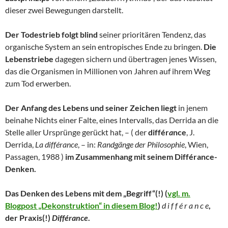
dieser zwei Bewegungen darstellt.
Der Todestrieb folgt blind
seiner prioritären Tendenz, das
organische System an sein entropisches Ende zu bringen.
Die
Lebenstriebe
dagegen sichern und übertragen jenes Wissen,
das die Organismen in Millionen von Jahren auf ihrem Weg
zum Tod erwerben.
Der Anfang des Lebens und seiner Zeichen liegt
in jenem
beinahe Nichts einer Falte, eines Intervalls, das Derrida an die
Stelle aller Ursprünge gerückt hat, – ( der
différ
a
nce
, J.
Derrida,
La différance
, – in:
Randgänge der Philosophie
, Wien,
Passagen, 1988 )
im Zusammenhang mit seinem Différance-
Denken.
Das Denken des Lebens mit dem „Begriff“(!) (
vgl. m.
Blogpost „Dekonstruktion“ in diesem Blog!
)
d i f f é r a n c e
,
der Praxis(!)
Différance
.