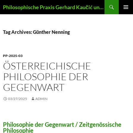
Skip
Search
Philosophische Praxis Gerhard Kaučić und Anna Lydia Huber
to
PRIMAR
content
MENU
Tag Archives: Günther Nenning
PP-2025-03
ÖSTERREICHISCHE
PHILOSOPHIE DER
GEGENWART
03/27/2025
ADMIN
Philosophie der Gegenwart / Zeitgenössische
Philosophie