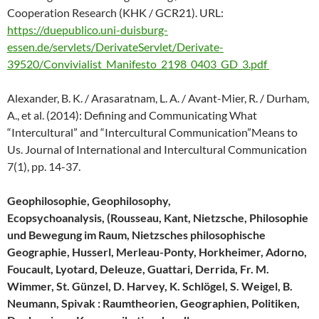
Cooperation Research (KHK / GCR21). URL:
https://duepublico.uni-duisburg-
essen.de/servlets/DerivateServlet/Derivate-
39520/Convivialist_Manifesto_2198_0403_GD_3.pdf
Alexander, B. K. / Arasaratnam, L. A. / Avant-Mier, R. / Durham,
A., et al. (2014): Defining and Communicating What
“Intercultural” and “Intercultural Communication”Means to
Us. Journal of International and Intercultural Communication
7(1), pp. 14-37.
Geophilosophie, Geophilosophy,
Ecopsychoanalysis, (Rousseau, Kant, Nietzsche, Philosophie
und Bewegung im Raum, Nietzsches philosophische
Geographie, Husserl, Merleau-Ponty, Horkheimer, Adorno,
Foucault, Lyotard, Deleuze, Guattari, Derrida, Fr. M.
Wimmer, St. Günzel, D. Harvey, K. Schlögel, S. Weigel, B.
Neumann, Spivak : Raumtheorien, Geographien, Politiken,