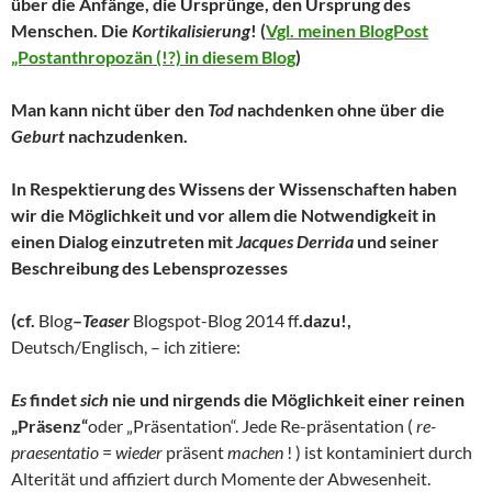
über die Anfänge, die Ursprünge, den Ursprung des
Menschen. Die
Kortikalisierung
! (
Vgl. meinen BlogPost
„Postanthropozän (!?) in diesem Blog
)
Man kann nicht über den
Tod
nachdenken ohne über die
Geburt
nachzudenken.
In Respektierung des Wissens der Wissenschaften haben
wir die Möglichkeit und vor allem die Notwendigkeit in
einen Dialog einzutreten mit
Jacques Derrida
und seiner
Beschreibung des Lebensprozesses
(cf.
Blog
–
Teaser
Blogspot-Blog 2014 ff
.dazu!,
Deutsch/Englisch, – ich zitiere:
Es
findet
sich
nie und nirgends die Möglichkeit einer reinen
„Präsenz“
oder „Präsentation“. Jede Re-präsentation (
re-
praesentatio
=
wieder
präsent
machen
! ) ist kontaminiert durch
Alterität und affiziert durch Momente der Abwesenheit.