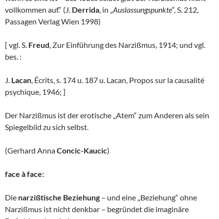
vollkommen auf.“ (J.
Derrida
, in „
Auslassungspunkte
“, S. 212,
Passagen Verlag Wien 1998)
[ vgl. S.
Freud
, Zur Einführung des Narzißmus, 1914; und vgl.
bes. :
J.
Lacan
, Écrits, s. 174 u. 187 u. Lacan, Propos sur la causalité
psychique, 1946; ]
Der Narzißmus ist der erotische „Atem“ zum Anderen als sein
Spiegelbild zu sich selbst.
(Gerhard Anna
Concic-Kaucic
)
face à face:
Die
narzißtische Beziehung
– und eine „Beziehung“ ohne
Narzißmus ist nicht denkbar – begründet die imaginäre