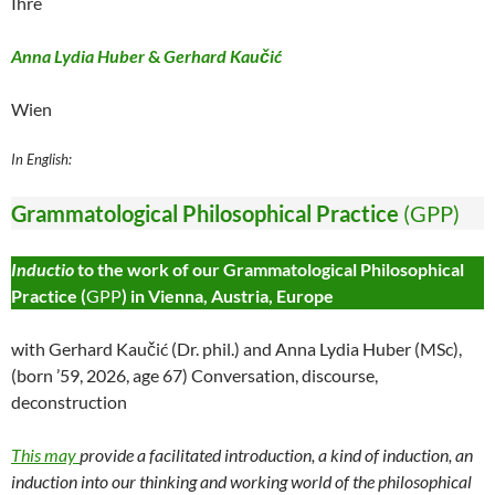
Ihre
Anna Lydia Huber
&
Gerhard Kaučić
Wien
In English:
Grammatological Philosophical Practice
(GPP)
Inductio
to the work of our Grammatological Philosophical
Practice (
GPP
) in Vienna, Austria, Europe
with Gerhard Kaučić (Dr. phil.) and Anna Lydia Huber (MSc),
(born ’59, 2026, age 67) Conversation, discourse,
deconstruction
This may
provide a facilitated introduction, a kind of induction, an
induction into our thinking and working world of the philosophical