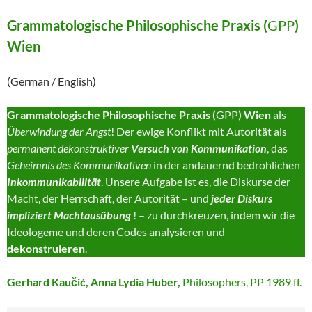
Grammatologische
Philosophische Praxis (
GPP
)
Wien
(German / English)
Grammatologische
Philosophische Praxis (
GPP
) Wien
als
Überwindung der Angst
! Der ewige Konflikt mit Autorität als
permanent dekonstruktiver
Versuch von Kommunikation
, das
Geheimnis des Kommunikativen
in der andauernd bedrohlichen
Inkommunikabilität
. Unsere Aufgabe ist es, die Diskurse der
Macht, der Herrschaft, der Autorität – und
jeder Diskurs
impliziert Machtausübung
! – zu durchkreuzen, indem wir die
Ideologeme und deren Codes analysieren und
dekonstruieren
.
Gerhard Kaučić, Anna Lydia Huber,
Philosophers, PP 1989 ff.