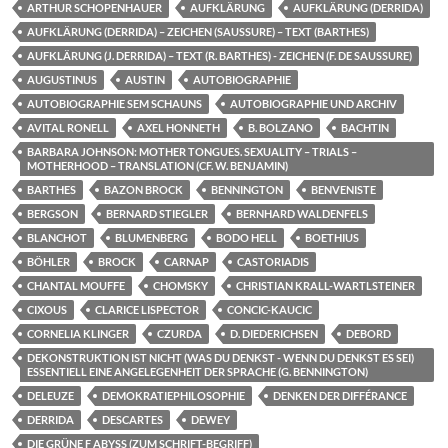
ARTHUR SCHOPENHAUER
AUFKLÄRUNG
AUFKLÄRUNG (DERRIDA)
AUFKLÄRUNG (DERRIDA) – ZEICHEN (SAUSSURE) – TEXT (BARTHES)
AUFKLÄRUNG (J. DERRIDA) – TEXT (R. BARTHES) - ZEICHEN (F. DE SAUSSURE)
AUGUSTINUS
AUSTIN
AUTOBIOGRAPHIE
AUTOBIOGRAPHIE SEM SCHAUNS
AUTOBIOGRAPHIE UND ARCHIV
AVITAL RONELL
AXEL HONNETH
B. BOLZANO
BACHTIN
BARBARA JOHNSON: MOTHER TONGUES. SEXUALITY – TRIALS –
MOTHERHOOD – TRANSLATION (CF. W. BENJAMIN)
BARTHES
BAZON BROCK
BENNINGTON
BENVENISTE
BERGSON
BERNARD STIEGLER
BERNHARD WALDENFELS
BLANCHOT
BLUMENBERG
BODO HELL
BOETHIUS
BÖHLER
BROCK
CARNAP
CASTORIADIS
CHANTAL MOUFFE
CHOMSKY
CHRISTIAN KRALL-WARTLSTEINER
CIXOUS
CLARICE LISPECTOR
CONCIC-KAUCIC
CORNELIA KLINGER
CZURDA
D. DIEDERICHSEN
DEBORD
DEKONSTRUKTION IST NICHT (WAS DU DENKST - WENN DU DENKST ES SEI)
ESSENTIELL EINE ANGELEGENHEIT DER SPRACHE (G. BENNINGTON)
DELEUZE
DEMOKRATIEPHILOSOPHIE
DENKEN DER DIFFÉRANCE
DERRIDA
DESCARTES
DEWEY
DIE GRÜNE F ABYSS (ZUM SCHRIFT-BEGRIFF)