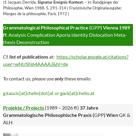
cf. Jacques Derrida,
Signatur Ereignis Kontext
, – in: Randgänge der
Philosophie, Wien 1988, S. 291-314 ( Französische Originalausgabe:
Marges de la philosophie, Paris 1972 )
Grammatological
Philosophical Practice (
GPP
) Vienna 1989
ff.
Analysis Complication Aporia Identity Dislocation Meta-
thesis Deconstruction
Cf.
list of publications
at:
https://scholar.google.at/citations?
user=wNUSN64AAAAJ&hl=de
To contact us, please use
only
these emails:
g.kaucic[at]chello[dot]at or gack[at]chello.at
Projekte / Projects
(1989 – 2026 ff.)
37 Jahre
Grammatologische Philosophische Praxis (
GPP
) Wien
GK &
ALH