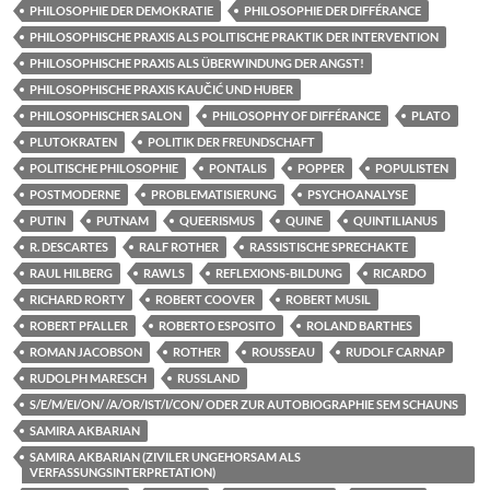
PHILOSOPHIE DER DEMOKRATIE
PHILOSOPHIE DER DIFFÉRANCE
PHILOSOPHISCHE PRAXIS ALS POLITISCHE PRAKTIK DER INTERVENTION
PHILOSOPHISCHE PRAXIS ALS ÜBERWINDUNG DER ANGST!
PHILOSOPHISCHE PRAXIS KAUČIĆ UND HUBER
PHILOSOPHISCHER SALON
PHILOSOPHY OF DIFFÉRANCE
PLATO
PLUTOKRATEN
POLITIK DER FREUNDSCHAFT
POLITISCHE PHILOSOPHIE
PONTALIS
POPPER
POPULISTEN
POSTMODERNE
PROBLEMATISIERUNG
PSYCHOANALYSE
PUTIN
PUTNAM
QUEERISMUS
QUINE
QUINTILIANUS
R. DESCARTES
RALF ROTHER
RASSISTISCHE SPRECHAKTE
RAUL HILBERG
RAWLS
REFLEXIONS-BILDUNG
RICARDO
RICHARD RORTY
ROBERT COOVER
ROBERT MUSIL
ROBERT PFALLER
ROBERTO ESPOSITO
ROLAND BARTHES
ROMAN JACOBSON
ROTHER
ROUSSEAU
RUDOLF CARNAP
RUDOLPH MARESCH
RUSSLAND
S/E/M/EI/ON/ /A/OR/IST/I/CON/ ODER ZUR AUTOBIOGRAPHIE SEM SCHAUNS
SAMIRA AKBARIAN
SAMIRA AKBARIAN (ZIVILER UNGEHORSAM ALS
VERFASSUNGSINTERPRETATION)