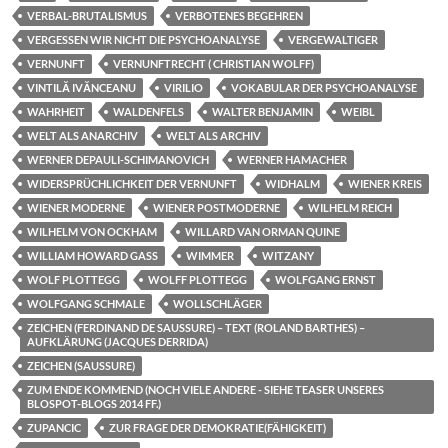
VERBAL-BRUTALISMUS
VERBOTENES BEGEHREN
VERGESSEN WIR NICHT DIE PSYCHOANALYSE
VERGEWALTIGER
VERNUNFT
VERNUNFTRECHT ( CHRISTIAN WOLFF)
VINTILĂ IVĂNCEANU
VIRILIO
VOKABULAR DER PSYCHOANALYSE
WAHRHEIT
WALDENFELS
WALTER BENJAMIN
WEIBL
WELT ALS ANARCHIV
WELT ALS ARCHIV
WERNER DEPAULI-SCHIMANOVICH
WERNER HAMACHER
WIDERSPRÜCHLICHKEIT DER VERNUNFT
WIDHALM
WIENER KREIS
WIENER MODERNE
WIENER POSTMODERNE
WILHELM REICH
WILHELM VON OCKHAM
WILLARD VAN ORMAN QUINE
WILLIAM HOWARD GASS
WIMMER
WITZANY
WOLF PLOTTEGG
WOLFF PLOTTEGG
WOLFGANG ERNST
WOLFGANG SCHMALE
WOLLSCHLÄGER
ZEICHEN (FERDINAND DE SAUSSURE) – TEXT (ROLAND BARTHES) –
AUFKLÄRUNG (JACQUES DERRIDA)
ZEICHEN (SAUSSURE)
ZUM ENDE KOMMEND (NOCH VIELE ANDERE - SIEHE TEASER UNSERES
BLOSPOT-BLOGS 2014 FF.)
ZUPANCIC
ZUR FRAGE DER DEMOKRATIE(FÄHIGKEIT)