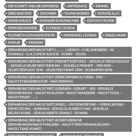
DIE SCHRIFT UND DIE DIFFERENZ
DIFFÉRANCE
DIMMEL
DIRK BAECKER
DISCHNER
DJUNA BARNES
DON DELILLO
DORIS UHLICH
ECKHARD SCHUMACHER
EDITH FUTSCHER
EDMUND HUSSERL
ELFRIEDE CZURDA
ELISABETH VON SAMSONOW
EMMANUEL LÉVINAS
ENGELMANN
EPIKUR
ERDHEIM
ERFAHRUNG DER NACKTHEIT ( ... - ... - J. DEWEY - H. BLUMENBERG - W.
SCHMALE - G. A. CONCIC-KAUCIC - KUNST - JESUS)
ERFAHRUNG DER NACKTHEIT (FREIHEITSGEFÜHLE – SEXUELLE FREIZÜGIGKEIT
– SEXUELLE SELBSTBESTIMMUNG – SEXUELLE FREIHEIT – FREI SEIN –
SELBSTBEWUSST SEIN – SELBSTBESTIMMT SEIN – SCHAMFREI SEIN)
ERFAHRUNG DER NACKTHEIT (FREIKÖRPERKULTUREN – FKK –
NACKTSTRANDBESUCHE – NATURISMUS)
ERFAHRUNG DER NACKTHEIT (GEBÄREN - GEBURT – SEX - SEXUELLE
ERFAHRUNGEN – NACKTSCHLAFEN – NACKTWANDERN – NACKTYOGA –
NACKTSPORT - … )
ERFAHRUNG DER NACKTHEIT (KRIEG – UNTERWERFUNG – VERSKLAVUNG -
DEMÜTIGUNG – SEXISMUS - SEXUELLE AUSBEUTUNG - SEXUELLE
BELÄSTIGUNG – SEXUALISIERTE GEWALT - SCHAM)
ERFAHRUNG DER NACKTHEIT (KÜNSTLERISCHE
ERFAHRUNGEN/NACKTMALEREI – NACKT-PERFORMANCEKUNST –
NACKTTANZ-KUNST)
ERFAHRUNG DER NACKTHEIT,
ERFAHRUNG DER NATUR