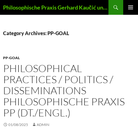
Skip
Search
Philosophische Praxis Gerhard Kaučić und Anna Lydia Huber
to
PRIMAR
content
MENU
Category Archives: PP-GOAL
PP-GOAL
PHILOSOPHICAL
PRACTICES / POLITICS /
DISSEMINATIONS
PHILOSOPHISCHE PRAXIS
PP (DT./ENGL.)
01/08/2025
ADMIN