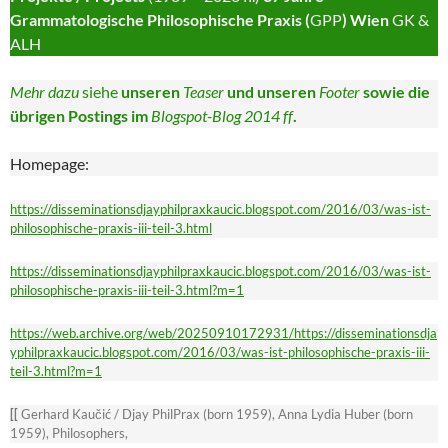
Grammatologische Philosophische Praxis (
GPP
) Wien
GK &
ALH
Mehr dazu
siehe
unseren
Teaser
und unseren
Footer
sowie die
übrigen Postings im
Blogspot-Blog 2014 ff
.
Homepage:
https://disseminationsdjayphilpraxkaucic.blogspot.com/2016/03/was-ist-
philosophische-praxis-iii-teil-3.html
https://disseminationsdjayphilpraxkaucic.blogspot.com/2016/03/was-ist-
philosophische-praxis-iii-teil-3.html?m=1
https://web.archive.org/web/20250910172931/https://disseminationsdja
yphilpraxkaucic.blogspot.com/2016/03/was-ist-philosophische-praxis-iii-
teil-3.html?m=1
[[
Gerhard Kaučić / Djay PhilPrax (born 1959), Anna Lydia Huber (born
1959), Philosophers,