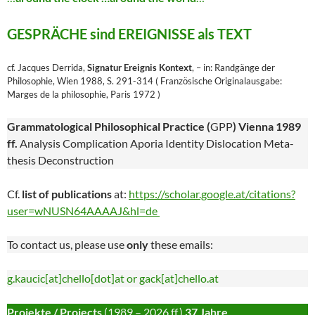
GESPRÄCHE sind EREIGNISSE als TEXT
cf. Jacques Derrida,
Signatur Ereignis Kontext
, – in: Randgänge der
Philosophie, Wien 1988, S. 291-314 ( Französische Originalausgabe:
Marges de la philosophie, Paris 1972 )
Grammatological
Philosophical Practice (
GPP
) Vienna 1989
ff.
Analysis Complication Aporia Identity Dislocation Meta-
thesis Deconstruction
Cf.
list of publications
at:
https://scholar.google.at/citations?
user=wNUSN64AAAAJ&hl=de
To contact us, please use
only
these emails:
g.kaucic[at]chello[dot]at or gack[at]chello.at
Projekte / Projects
(1989 – 2026 ff.)
37 Jahre