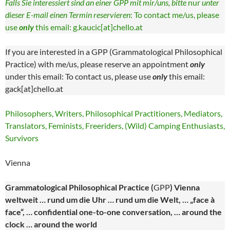
Falls Sie interessiert sind an einer GPP mit mir/uns, bitte
nur
unter
dieser E-mail einen Termin reservieren
: To contact me/us, please
use
only
this email: g.kaucic[at]chello.at
If you are interested in a GPP (Grammatological Philosophical
Practice) with me/us, please reserve an appointment
only
under this email: To contact us, please use
only
this email:
gack[at]chello.at
Philosophers, Writers, Philosophical Practitioners, Mediators,
Translators, Feminists, Freeriders, (Wild) Camping Enthusiasts,
Survivors
Vienna
Grammatological
Philosophical Practice (
GPP
) Vienna
weltweit … rund um die Uhr … rund um die Welt, … „face à
face“, … confidential one-to-one conversation, … around the
clock … around the world