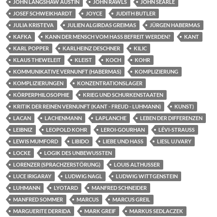
JOHN LANGSHAW AUSTIN
JOHN RAWLS
JOHN SEARLE
JOSEF SCHWEIKHARDT
JOYCE
JUDITH BUTLER
JULIA KRISTEVA
JULIEN ALGIRDAS GREIMAS
JÜRGEN HABERMAS
KAFKA
KANN DER MENSCH VOM HASS BEFREIT WERDEN?
KANT
KARL POPPER
KARLHEINZ DESCHNER
KILIC
KLAUS THEWELEIT
KLEIST
KOCH
KOHR
KOMMUNIKATIVE VERNUNFT (HABERMAS)
KOMPLIZIERUNG
KOMPLIZIERUNGEN
KONZENTRATIONSLAGER
KÖRPERPHILOSOPHIE
KRIEG UND SCHURKENSTAATEN
KRITIK DER REINEN VERNUNFT (KANT - FREUD - LUHMANN)
KUNST)
LACAN
LACHENMANN
LAPLANCHE
LEBEN DER DIFFERENZEN
LEIBNIZ
LEOPOLD KOHR
LEROI-GOURHAN
LÉVI-STRAUSS
LEWIS MUMFORD
LIBIDO
LIEBE UND HASS
LIESL UJVARY
LOCKE
LOGIK DES UNBEWUSSTEN
LORENZER (SPRACHZERSTÖRUNG)
LOUIS ALTHUSSER
LUCE IRIGARAY
LUDWIG NAGL
LUDWIG WITTGENSTEIN
LUHMANN
LYOTARD
MANFRED SCHNEIDER
MANFRED SOMMER
MARCUS
MARCUS GREIL
MARGUERITE DERRIDA
MARK GREIF
MARKUS SEDLACZEK