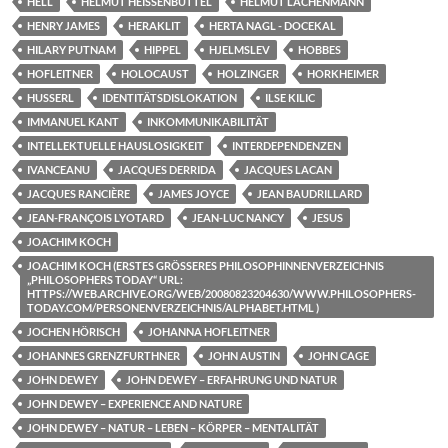
HELL
HELMUT HEISSENBÜTTEL
HELMUT LACHENMANN
HENRY JAMES
HERAKLIT
HERTA NAGL - DOCEKAL
HILARY PUTNAM
HIPPEL
HJELMSLEV
HOBBES
HOFLEITNER
HOLOCAUST
HOLZINGER
HORKHEIMER
HUSSERL
IDENTITÄTSDISLOKATION
ILSE KILIC
IMMANUEL KANT
INKOMMUNIKABILITÄT
INTELLEKTUELLE HAUSLOSIGKEIT
INTERDEPENDENZEN
IVANCEANU
JACQUES DERRIDA
JACQUES LACAN
JACQUES RANCIÈRE
JAMES JOYCE
JEAN BAUDRILLARD
JEAN-FRANÇOIS LYOTARD
JEAN-LUC NANCY
JESUS
JOACHIM KOCH
JOACHIM KOCH (ERSTES GRÖSSERES PHILOSOPHINNENVERZEICHNIS „
PHILOSOPHERS TODAY“ URL: H
TTPS://WEB.ARCHIVE.ORG/WEB/20080823204630/WWW.PHILOSOPHERS-T
ODAY.COM/PERSONENVERZEICHNIS/ALPHABET.HTML )
JOCHEN HÖRISCH
JOHANNA HOFLEITNER
JOHANNES GRENZFURTHNER
JOHN AUSTIN
JOHN CAGE
JOHN DEWEY
JOHN DEWEY – ERFAHRUNG UND NATUR
JOHN DEWEY – EXPERIENCE AND NATURE
JOHN DEWEY – NATUR – LEBEN – KÖRPER – MENTALITÄT