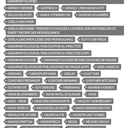
GRAMMATOLOGIE)
GERNOT BÖHME
GESPRÄCH
GEWALT UND HASSZUCHT
GILLES DELEUZE
GINKA STEINWACHS
GIORGIO AGAMBEN
GISELA DISCHNER
GISELA DISCHNER - FRIEDRICH SCHLEGELS LUCINDE UND MATERIALIEN ZU
EINER THEORIE DES MÜSSIGGANGS
GISELA DISCHNER (LIEBE UND MÜSSIGGANG)
GOTTLOB FREGE
GRAMMATOLOGICAL PHILOSOPHICAL PRACTICE
GRAMMATOLOGICAL PHILOSOPHICAL PRACTICE (GPP)
GRAMMATOLOGIE
GRAMMATOLOGISCHE PHILOSOPHISCHE PRAXIS
GRAMMATOLOGISCHE PHILOSOPHISCHE PRAXIS (GPP)
GREIL MARCUS
GREIMAS
GRENZFURTHNER
GRIGAT
GUATTARI
GÜNTHER FRIESINGER
GÜNTHER NENNING
GÜNTHER WITZANY
GUTKNECHT
GUY DEBORD
HABERMAS
HANNAH ARENDT
HANS BLUMENBERG
HANS WOLLSCHLÄGER
HASS
HASS – REDE
HASS DER DEMOKRATIE
HASS IST KEIN BEGRIFF
HASS-SPRECH
HASSGESELLSCHAFT
HASSLEIDENSCHAFTEN
HÄSSLICHE APORIE
HASSPOLITIK
HASSPROJEKTIONEN
HASSSCHRIFTEN
HASSSPRECH
HEGEL
HÉLÈNE CIXOUS