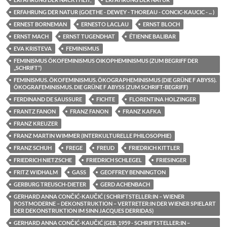
ERFAHRUNG DER NATUR (GOETHE - DEWEY - THOREAU - CONCIC-KAUCIC - ... )
ERNEST BORNEMAN
ERNESTO LACLAU
ERNST BLOCH
ERNST MACH
ERNST TUGENDHAT
ÉTIENNE BALIBAR
EVA KRISTEVA
FEMINISMUS
FEMINISMUS ÖKOFEMINISMUS OIKOPHEMINISMUS (ZUM BEGRIFF DER
„SCHRIFT“)
FEMINISMUS. ÖKOFEMINISMUS. ÖKOGRAPHEMINISMUS (DIE GRÜNE F ABYSS).
ÖKOGRAFEMINISMUS. DIE GRÜNE F ABYSS (ZUM SCHRIFT-BEGRIFF)
FERDINAND DE SAUSSURE
FICHTE
FLORENTINA HOLZINGER
FRANTZ FANON
FRANZ FANON
FRANZ KAFKA
FRANZ KREUZER
FRANZ MARTIN WIMMER (INTERKULTURELLE PHILOSOPHIE)
FRANZ SCHUH
FREGE
FREUD
FRIEDRICH KITTLER
FRIEDRICH NIETZSCHE
FRIEDRICH SCHLEGEL
FRIESINGER
FRITZ WIDHALM
GASS
GEOFFREY BENNINGTON
GERBURG TREUSCH-DIETER
GERD ACHENBACH
GERHARD ANNA CONČIĆ-KAUČIĆ ( SCHRIFTSTELLER:IN – WIENER
POSTMODERNE – DEKONSTRUKTION – VERTRETER:IN DER WIENER SPIELART
DER DEKONSTRUKTION IM SINN JACQUES DERRIDAS)
GERHARD ANNA CONČIĆ-KAUČIĆ (GEB. 1959 - SCHRIFTSTELLER:IN –