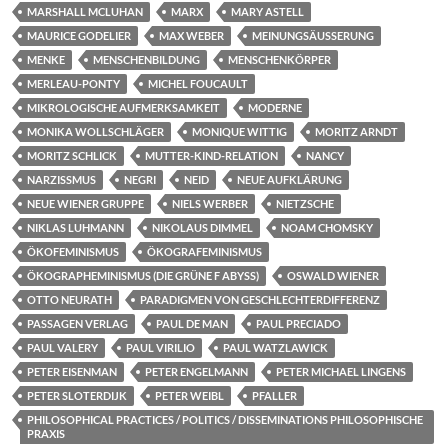
MARSHALL MCLUHAN
MARX
MARY ASTELL
MAURICE GODELIER
MAX WEBER
MEINUNGSÄUSSERUNG
MENKE
MENSCHENBILDUNG
MENSCHENKÖRPER
MERLEAU-PONTY
MICHEL FOUCAULT
MIKROLOGISCHE AUFMERKSAMKEIT
MODERNE
MONIKA WOLLSCHLÄGER
MONIQUE WITTIG
MORITZ ARNDT
MORITZ SCHLICK
MUTTER-KIND-RELATION
NANCY
NARZISSMUS
NEGRI
NEID
NEUE AUFKLÄRUNG
NEUE WIENER GRUPPE
NIELS WERBER
NIETZSCHE
NIKLAS LUHMANN
NIKOLAUS DIMMEL
NOAM CHOMSKY
ÖKOFEMINISMUS
ÖKOGRAFEMINISMUS
ÖKOGRAPHEMINISMUS (DIE GRÜNE F ABYSS)
OSWALD WIENER
OTTO NEURATH
PARADIGMEN VON GESCHLECHTERDIFFERENZ
PASSAGEN VERLAG
PAUL DE MAN
PAUL PRECIADO
PAUL VALERY
PAUL VIRILIO
PAUL WATZLAWICK
PETER EISENMAN
PETER ENGELMANN
PETER MICHAEL LINGENS
PETER SLOTERDIJK
PETER WEIBL
PFALLER
PHILOSOPHICAL PRACTICES / POLITICS / DISSEMINATIONS PHILOSOPHISCHE
PRAXIS