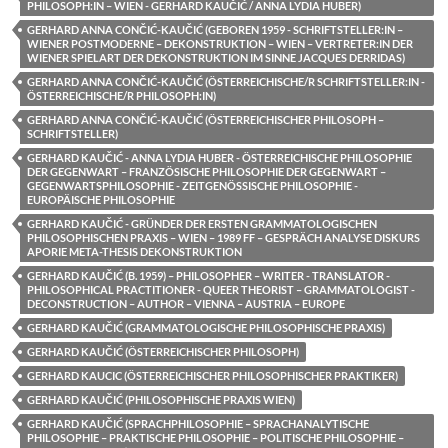
PHILOSOPH:IN – WIEN - GERHARD KAUČIĆ / ANNA LYDIA HUBER)
GERHARD ANNA CONČIĆ-KAUČIĆ (GEBOREN 1959 - SCHRIFTSTELLER:IN –
WIENER POSTMODERNE – DEKONSTRUKTION – WIEN – VERTRETER:IN DER
WIENER SPIELART DER DEKONSTRUKTION IM SINNE JACQUES DERRIDAS)
GERHARD ANNA CONČIĆ-KAUČIĆ (ÖSTERREICHISCHE/R SCHRIFTSTELLER:IN -
ÖSTERREICHISCHE/R PHILOSOPH:IN)
GERHARD ANNA CONČIĆ-KAUČIĆ (ÖSTERREICHISCHER PHILOSOPH –
SCHRIFTSTELLER)
GERHARD KAUČIĆ - ANNA LYDIA HUBER - ÖSTERREICHISCHE PHILOSOPHIE
DER GEGENWART – FRANZÖSISCHE PHILOSOPHIE DER GEGENWART –
GEGENWARTSPHILOSOPHIE - ZEITGENÖSSISCHE PHILOSOPHIE -
EUROPÄISCHE PHILOSOPHIE
GERHARD KAUČIĆ - GRÜNDER DER ERSTEN GRAMMATOLOGISCHEN
PHILOSOPHISCHEN PRAXIS – WIEN – 1989 FF – GESPRÄCH ANALYSE DISKURS
APORIE META-THESIS DEKONSTRUKTION
GERHARD KAUČIĆ (B. 1959) – PHILOSOPHER – WRITER - TRANSLATOR -
PHILOSOPHICAL PRACTITIONER - QUEER THEORIST – GRAMMATOLOGIST -
DECONSTRUCTION – AUTHOR – VIENNA – AUSTRIA – EUROPE
GERHARD KAUČIĆ (GRAMMATOLOGISCHE PHILOSOPHISCHE PRAXIS)
GERHARD KAUČIĆ (ÖSTERREICHISCHER PHILOSOPH)
GERHARD KAUCIC (ÖSTERREICHISCHER PHILOSOPHISCHER PRAKTIKER)
GERHARD KAUČIĆ (PHILOSOPHISCHE PRAXIS WIEN)
GERHARD KAUČIĆ (SPRACHPHILOSOPHIE – SPRACHANALYTISCHE
PHILOSOPHIE – PRAKTISCHE PHILOSOPHIE – POLITISCHE PHILOSOPHIE –