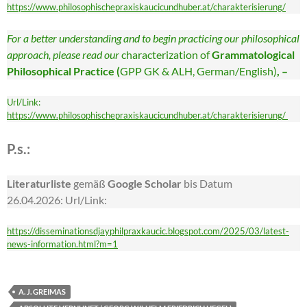
https://www.philosophischepraxiskaucicundhuber.at/charakterisierung/
For a better understanding and to begin practicing our philosophical
approach, please read our
characterization of
Grammatological
Philosophical Practice (
GPP GK & ALH, German/English)
, –
Url/Link:
https://www.philosophischepraxiskaucicundhuber.at/charakterisierung/
P.s.:
Literaturliste
gemäß
Google Scholar
bis Datum
26.04.2026: Url/Link:
https://disseminationsdjayphilpraxkaucic.blogspot.com/2025/03/latest-
news-information.html?m=1
A. J. GREIMAS