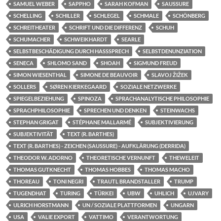
SAMUEL WEBER
SAPPHO
SARAH KOFMAN
SAUSSURE
SCHELLING
SCHILLER
SCHLEGEL
SCHMALE
SCHÖNBERG
SCHREITHEATER
SCHRIFT UND DIE DIFFERENZ
SCHUH
SCHUMACHER
SCHWEIKHARDT
SEARLE
SELBSTBESCHÄDIGUNG DURCH HASSSPRECH
SELBSTDENUNZIATION
SENECA
SHLOMO SAND
SHOAH
SIGMUND FREUD
SIMON WIESENTHAL
SIMONE DE BEAUVOIR
SLAVOJ ŽIŽEK
SOLLERS
SØREN KIERKEGAARD
SOZIALE NETZWERKE
SPIEGELBEZIEHUNG
SPINOZA
SPRACHANALYTISCHE PHILOSOPHIE
SPRACHPHILOSOPHIE
SPRECHEN UND DENKEN
STEINWACHS
STEPHAN GRIGAT
STÉPHANE MALLARMÉ
SUBJEKTIVIERUNG
SUBJEKTIVITÄT
TEXT (R. BARTHES)
TEXT (R. BARTHES) - ZEICHEN (SAUSSURE) - AUFKLÄRUNG (DERRIDA)
THEODOR W. ADORNO
THEORETISCHE VERNUNFT
THEWELEIT
THOMAS GUTKNECHT
THOMAS HOBBES
THOMAS MACHO
THOREAU
TONI NEGRI
TRAUTL BRANDSTALLER
TRUMP
TUGENDHAT
TURING
TÜRKEI
UBW
UHLICH
UJVARY
ULRICH HORSTMANN
UN / SOZIALE PLATTFORMEN
UNGARN
USA
VALIE EXPORT
VATTIMO
VERANTWORTUNG