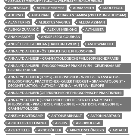
ABSOLUTE VERNUNFT ( GEORG WILHELM FRIEDRICH HEGEL)
ACHENBACH
ACHILLE MBEMBE
ADAM SMITH
ADOLF HOLL
ADORNO
AKBARIAN
AKBARIAN SAMIRA (ZIVILER UNGEHORSAM)
ALAN TURING
ALBERTUS MAGNUS
ALEIDA ASSMAN
ALENKA ZUPANČIČ
ALEXIUS MEINONG
ALTHUSSER
ANAXIMANDER
ANDRÉ LEROI-GOURHAN
ANDRÉ LEROI-GOURHAN ( HAND UND WORT)
ANDY WARHOLE
ANNA LYDIA HUBER - ÖSTERREICHISCHE PHILOSOPHIN
ANNA LYDIA HUBER – GRAMMATOLOGISCHE PHILOSOPHISCHE PRAXIS
ANNA LYDIA HUBER – PHILOSOPHISCHE PRAXIS WIEN – GEMEINSAM MIT
GERHARD KAUČIĆ
ANNA LYDIA HUBER (B. 1959) – PHILOSOPHER – WRITER - TRANSLATOR -
PHILOSOPHICAL PRACTITIONER - QUEER THEORIST – GRAMMATOLOGIST -
DECONSTRUCTION – AUTHOR – VIENNA – AUSTRIA – EUROPE
ANNA LYDIA HUBER (ÖSTERREICHISCHE PHILOSOPHISCHE PRAKTIKERIN)
ANNA LYDIA HUBER (SPRACHPHILOSOPHIE – SPRACHANALYTISCHE
PHILOSOPHIE – PRAKTISCHE PHILOSOPHIE – POLITISCHE PHILOSOPHIE –
GRAMMATOLOGIE)
ANSELM HAVERKAMP
ANTOINE ARNAULT
ANTONIN ARTAUD
ARBEIT DER DIFFÉRANCE
ARCHIV
ARCHIVOLOGIE
ARISTOTELES
ARNO BÖHLER
ARNOLD SCHÖNBERG
ARTAUD