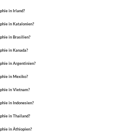
hie in Irland?
hie in Katalonien?
hie in Brasilien?
phie in Kanada?
hie in Argentinien?
phie in Mexiko?
phie in Vietnam?
hie in Indonesien?
hie in Thailand?
hie in Äthiopien?