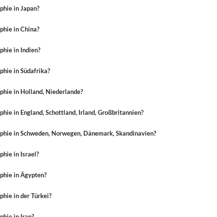
phie in Japan?
phie in China?
hie in Indien?
hie in Südafrika?
hie in Holland, Niederlande?
hie in England, Schottland, Irland, Großbritannien?
phie in Schweden, Norwegen, Dänemark, Skandinavien?
hie in Israel?
phie in Ägypten?
hie in der Türkei?
hie in Iran?