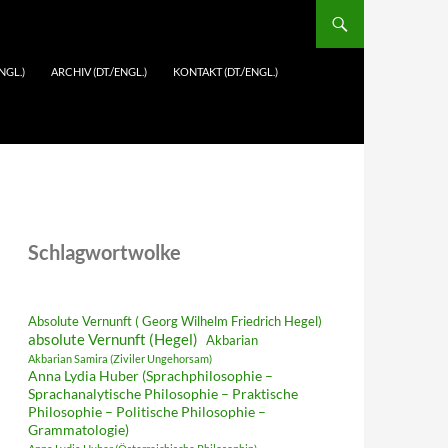
NGL.)
ARCHIV (DT./ENGL.)
KONTAKT (DT./ENGL.)
Schlagwortwolke
Absolute Vernunft ( Georg Wilhelm Friedrich Hegel)
absolute Vernunft (Hegel)
Akbarian
Akbarian Samira (Ziviler Ungehorsam)
Anna Lydia Huber (Sprachphilosophie –
Sprachanalytische Philosophie – Praktische
Philosophie – Politische Philosophie –
Grammatologie)