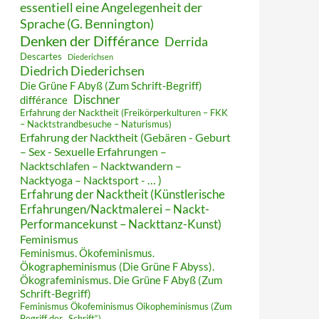
essentiell eine Angelegenheit der
Sprache (G. Bennington)
Denken der Différance
Derrida
Descartes
Diederichsen
Diedrich Diederichsen
Die Grüne F Abyß (Zum Schrift-Begriff)
Dischner
différance
Erfahrung der Nacktheit (Freikörperkulturen – FKK
– Nacktstrandbesuche – Naturismus)
Erfahrung der Nacktheit (Gebären - Geburt
– Sex - Sexuelle Erfahrungen –
Nacktschlafen – Nacktwandern –
Nacktyoga – Nacktsport - … )
Erfahrung der Nacktheit (Künstlerische
Erfahrungen/Nacktmalerei – Nackt-
Performancekunst – Nackttanz-Kunst)
Feminismus
Feminismus. Ökofeminismus.
Ökographeminismus (Die Grüne F Abyss).
Ökografeminismus. Die Grüne F Abyß (Zum
Schrift-Begriff)
Feminismus Ökofeminismus Oikopheminismus (Zum
Begriff der „Schrift“)