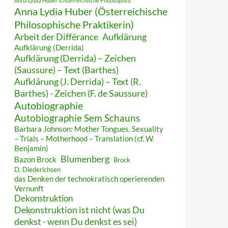
Anna Lydia Huber (Österreichische Philosophin)
Anna Lydia Huber (Österreichische
Philosophische Praktikerin)
Arbeit der Différance
Aufklärung
Aufklärung (Derrida)
Aufklärung (Derrida) – Zeichen
(Saussure) – Text (Barthes)
Aufklärung (J. Derrida) – Text (R.
Barthes) - Zeichen (F. de Saussure)
Autobiographie
Autobiographie Sem Schauns
Barbara Johnson: Mother Tongues. Sexuality
– Trials – Motherhood – Translation (cf. W.
Benjamin)
Blumenberg
Bazon Brock
Brock
D. Diederichsen
das Denken der technokratisch operierenden
Vernunft
Dekonstruktion
Dekonstruktion ist nicht (was Du
denkst - wenn Du denkst es sei)