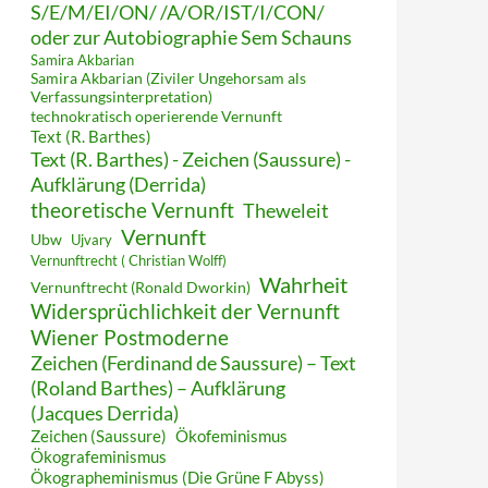
S/E/M/EI/ON/ /A/OR/IST/I/CON/
oder zur Autobiographie Sem Schauns
Samira Akbarian
Samira Akbarian (Ziviler Ungehorsam als
Verfassungsinterpretation)
technokratisch operierende Vernunft
Text (R. Barthes)
Text (R. Barthes) - Zeichen (Saussure) -
Aufklärung (Derrida)
theoretische Vernunft
Theweleit
Vernunft
Ubw
Ujvary
Vernunftrecht ( Christian Wolff)
Wahrheit
Vernunftrecht (Ronald Dworkin)
Widersprüchlichkeit der Vernunft
Wiener Postmoderne
Zeichen (Ferdinand de Saussure) – Text
(Roland Barthes) – Aufklärung
(Jacques Derrida)
Zeichen (Saussure)
Ökofeminismus
Ökografeminismus
Ökographeminismus (Die Grüne F Abyss)