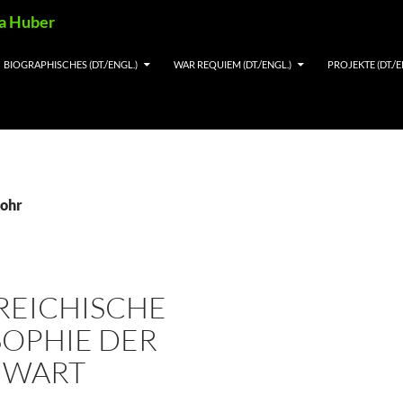
ia Huber
BIOGRAPHISCHES (DT./ENGL.)
WAR REQUIEM (DT./ENGL.)
PROJEKTE (DT./E
Kohr
REICHISCHE
SOPHIE DER
NWART