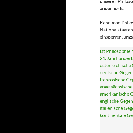
unserer Philoso
andernorts
Kann man Philos
Nationalstaaten
einsperren, um
Ist Philosophie 
21. Jahrhunderts
österreichische
deutsche Gegenw
französische Ge
angelsächsische
amerikanische G
englische Gegenw
italienische Ge
kontinentale Geg