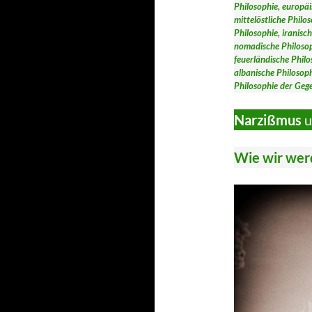
Philosophie, europäi
mittelöstliche Philos
Philosophie, iranisc
nomadische Philosoph
feuerländische Phil
albanische Philosop
Philosophie der Ge
Narzißmus
u
Wie wir werd