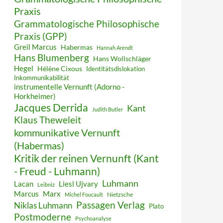
Praxis
Grammatologische Philosophische
Praxis (GPP)
Greil Marcus
Habermas
Hannah Arendt
Hans Blumenberg
Hans Wollschläger
Hegel
Hélène Cixous
Identitätsdislokation
Inkommunikabilität
instrumentelle Vernunft (Adorno -
Horkheimer)
Jacques Derrida
Kant
Judith Butler
Klaus Theweleit
kommunikative Vernunft
(Habermas)
Kritik der reinen Vernunft (Kant
- Freud - Luhmann)
Luhmann
Lacan
Liesl Ujvary
Leibniz
Marcus
Marx
Nietzsche
Michel Foucault
Passagen Verlag
Niklas Luhmann
Plato
Postmoderne
Psychoanalyse