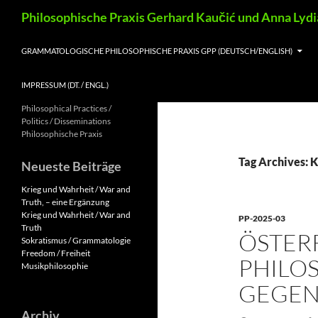
Skip
Search
Philosophische Praxis Gerhard Kaučić und Anna Lyd
to
content
GRAMMATOLOGISCHE PHILOSOPHISCHE PRAXIS GPP (DEUTSCH/ENGLISH)
IMPRESSUM (DT. / ENGL.)
Philosophical Practices /
Politics / Disseminations
Philosophische Praxis
Tag Archives: 
Neueste Beiträge
Krieg und Wahrheit / War and
Truth, – eine Ergänzung
Krieg und Wahrheit / War and
PP-2025-03
Truth
ÖSTER
Sokratismus / Grammatologie
Freedom / Freiheit
PHILO
Musikphilosophie
GEGE
Archiv