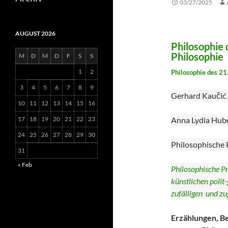
03/27/2025
AUGUST 2026
Philosophie 
Phil
M
D
M
D
F
S
S
1
2
Philosophie des 21
3
4
5
6
7
8
9
Gerhard Kaučić /
10
11
12
13
14
15
16
17
18
19
20
21
22
23
Anna Lydia Hube
24
25
26
27
28
29
30
Philosophische P
31
« Feb
Philosophische Pr
künstlichen polit
zufälligen und z
Erzählungen, Be