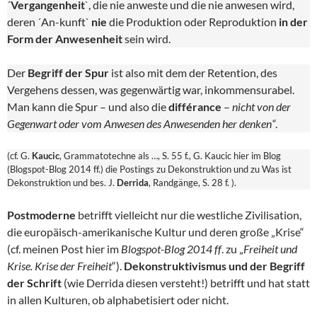
´
Vergangenheit
`, die nie anweste und die nie anwesen wird,
deren ´An-kunft`
nie
die Produktion oder Reproduktion
in der
Form der Anwesenheit
sein wird.
Der
Begriff der Spur
ist also mit dem der Retention, des
Vergehens dessen, was gegenwärtig war, inkommensurabel.
Man kann die Spur – und also die
différance
–
nicht von der
Gegenwart oder vom Anwesen des Anwesenden her denken“
.
(cf. G.
Kaucic
, Grammatotechne als …, S. 55 f., G. Kaucic hier im Blog
(Blogspot-Blog 2014 ff.) die Postings zu Dekonstruktion und zu Was ist
Dekonstruktion und bes. J.
Derrida
, Randgänge, S. 28 f. ).
Postmoderne
betrifft vielleicht nur die westliche Zivilisation,
die europäisch-amerikanische Kultur und deren große „Krise“
(cf. meinen Post hier im
Blogspot-Blog 2014 ff
. zu „
Freiheit und
Krise. Krise der Freiheit
“).
Dekonstruktivismus und der Begriff
der Schrift
(wie Derrida diesen versteht!) betrifft und hat statt
in allen Kulturen, ob alphabetisiert oder nicht.