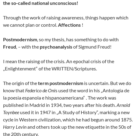
the so-called national unconscious!
Through the work of raising awareness, things happen which
we cannot plan or control.
Affections
!
Postmodernism
, so my thesis, has something to do with
Freud
, – with the
psychoanalysis
of Sigmund Freud!
I mean the raising of the crisis. An epochal crisis of the
„Enlightenment“ of the WRITTEN/Scriptures.
The origin of the
term postmodernism
is uncertain. But we do
know that
Federico de Oni
s used the word in his „Antologia de
la poesia espanola e hispanoamericana“ . The work was
published in Madrid in 1934, two years after his death.
Arnold
Toynbee
used it in 1947 in „A Study of History“, marking a new
cycle in Western civilization, which he had begun around 1875.
Harry Levin
and others took up the new etiquette in the 50s of
the 20th century.