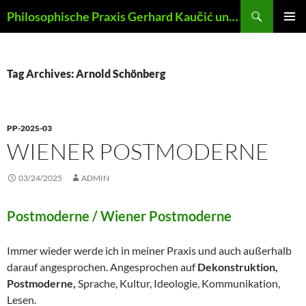
Skip
Search
Philosophische Praxis Gerhard Kaučić und Anna Lydia Huber
to
PRIMAR
content
MENU
Tag Archives: Arnold Schönberg
PP-2025-03
WIENER POSTMODERNE
03/24/2025
ADMIN
Postmoderne / Wiener Postmoderne
Immer wieder werde ich in meiner Praxis und auch außerhalb
darauf angesprochen. Angesprochen auf
Dekonstruktion,
Postmoderne,
Sprache, Kultur, Ideologie, Kommunikation,
Lesen.