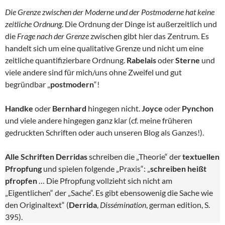
Die Grenze zwischen der Moderne und der Postmoderne hat keine
zeitliche Ordnung
. Die Ordnung der Dinge ist außerzeitlich und
die
Frage nach der Grenze
zwischen gibt hier das Zentrum. Es
handelt sich um eine qualitative Grenze und nicht um eine
zeitliche quantifizierbare Ordnung.
Rabelais
oder
Sterne
und
viele andere sind für mich/uns ohne Zweifel und gut
begründbar „
postmodern
“!
Handke
oder
Bernhard
hingegen nicht.
Joyce
oder
Pynchon
und viele andere hingegen ganz klar (cf. meine früheren
gedruckten Schriften oder auch unseren Blog als Ganzes!).
Alle Schriften Derridas
schreiben die „Theorie“ der
textuellen
Pfropfung
und spielen folgende „Praxis“: „
schreiben heißt
pfropfen
… Die Pfropfung vollzieht sich nicht am
„Eigentlichen“ der „Sache“. Es gibt ebensowenig die Sache wie
den Originaltext“ (
Derrida
,
Dissémination
, german edition, S.
395).