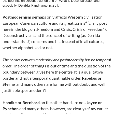
the postings on Deconstruction and on What is Deconstruction and
especially
Derrida
, Randgänge, p. 28 f. ).
Postmodernism
perhaps only affects Western civilization,
European-American culture and its great „
crisis“
(cf. my post
here in the blog on „Freedom and Crisis. Crisis of Freedom“).
Deconstructivism and the concept of writing (as Derrida
understands it!) concerns and has instead of in all cultures,
whether alphabetized or not.
The border between modernity and postmodernity has no temporal
order
. The order of things is out of time and the question of the
boundary between gives here the centre. It is a qualitative
border and not a temporal quantifiable order.
Rabelais or
Stern
e and many others are for me without doubt and well
justifiable „postmodern“!
Handke or Bernhard
on the other hand are not. J
oyce or
Pynchon
and many others, however, are clearly (cf. my earlier