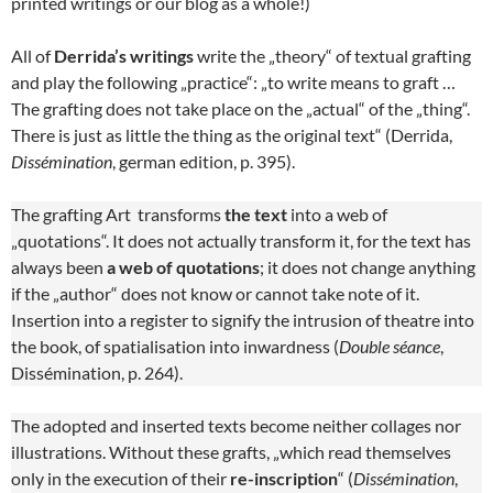
printed writings or our blog as a whole!)
All of
Derrida’s writings
write the „theory“ of textual grafting
and play the following „practice“: „to write means to graft …
The grafting does not take place on the „actual“ of the „thing“.
There is just as little the thing as the original text“ (Derrida,
Dissémination
, german edition, p. 395).
The grafting Art transforms
the text
into a web of
„quotations“. It does not actually transform it, for the text has
always been
a web of quotations
; it does not change anything
if the „author“ does not know or cannot take note of it.
Insertion into a register to signify the intrusion of theatre into
the book, of spatialisation into inwardness (
Double séance
,
Dissémination, p. 264).
The adopted and inserted texts become neither collages nor
illustrations. Without these grafts, „which read themselves
only in the execution of their
re-inscription
“ (
Dissémination
,