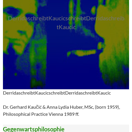
DerridaschreibtKaucicschreibtDerridaschreib
tKaucic
DerridaschreibtKaucicschreibtDerridaschreibtKaucic
Dr. Gerhard Kaučić & Anna Lydia Huber, MSc, (born 1959),
Philosophical Practice Vienna 1989 ff.
Gegenwartsphilosophie