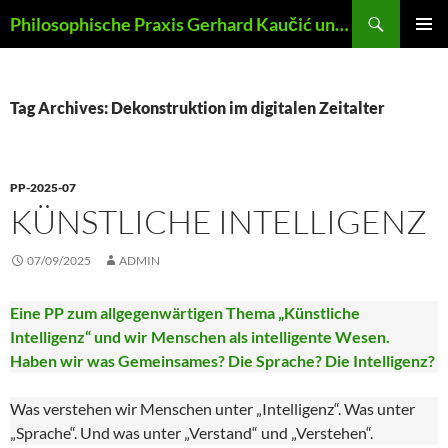
Skip
Search
Philosophische Praxis Gerhard Kaučić und Anna Lydia Huber
to
PRIMAR
content
MENU
Tag Archives: Dekonstruktion im digitalen Zeitalter
PP-2025-07
KÜNSTLICHE INTELLIGENZ
07/09/2025
ADMIN
Eine PP zum allgegenwärtigen Thema „Künstliche
Intelligenz“ und wir Menschen als intelligente Wesen.
Haben wir was Gemeinsames? Die Sprache? Die Intelligenz?
Was verstehen wir Menschen unter „Intelligenz“. Was unter
„Sprache“. Und was unter „Verstand“ und „Verstehen“.