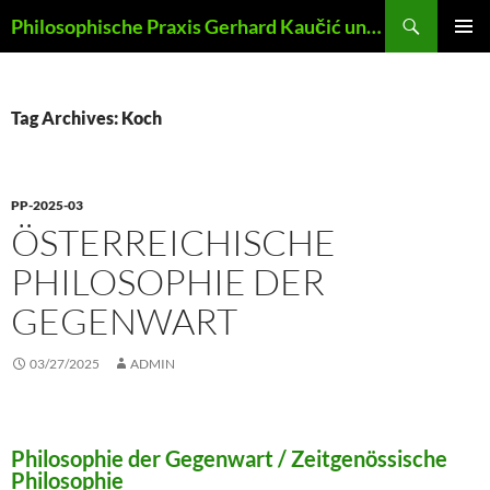
Skip
Search
Philosophische Praxis Gerhard Kaučić und Anna Lydia Huber
to
PRIMAR
content
MENU
Tag Archives: Koch
PP-2025-03
ÖSTERREICHISCHE
PHILOSOPHIE DER
GEGENWART
03/27/2025
ADMIN
Philosophie der Gegenwart / Zeitgenössische
Philosophie