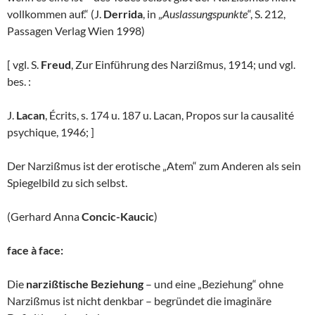
vollkommen auf.“ (J.
Derrida
, in „
Auslassungspunkte
“, S. 212,
Passagen Verlag Wien 1998)
[ vgl. S.
Freud
, Zur Einführung des Narzißmus, 1914; und vgl.
bes. :
J.
Lacan
, Écrits, s. 174 u. 187 u. Lacan, Propos sur la causalité
psychique, 1946; ]
Der Narzißmus ist der erotische „Atem“ zum Anderen als sein
Spiegelbild zu sich selbst.
(Gerhard Anna
Concic-Kaucic
)
face à face:
Die
narzißtische Beziehung
– und eine „Beziehung“ ohne
Narzißmus ist nicht denkbar – begründet die imaginäre