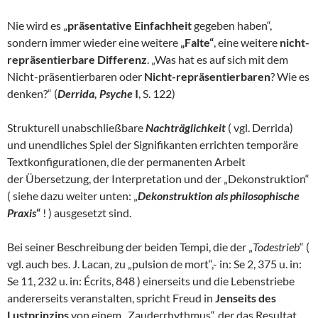
Nie wird es „
präsentative Einfachheit
gegeben haben“,
sondern immer wieder eine weitere
„Falte“
, eine weitere
nicht-
repräsentierbare Differenz
. „Was hat es auf sich mit dem
Nicht-präsentierbaren oder
Nicht-repräsentierbaren
? Wie es
denken?“ (
Derrida, Psyche
I
, S. 122)
Strukturell unabschließbare
Nachträglichkeit
( vgl. Derrida)
und unendliches Spiel der Signifikanten errichten temporäre
Textkonfigurationen, die der permanenten Arbeit
der Übersetzung, der Interpretation und der „Dekonstruktion“
( siehe dazu weiter unten: „
Dekonstruktion als philosophische
Praxis
“
! ) ausgesetzt sind.
Bei seiner Beschreibung der beiden Tempi, die der „
Todestrieb
“ (
vgl. auch bes. J. Lacan, zu „pulsion de mort“,- in: Se 2, 375 u. in:
Se 11, 232 u. in: Écrits, 848 ) einerseits und die Lebenstriebe
andererseits veranstalten, spricht Freud in
Jenseits des
Lustprinzips
von einem „Zauderrhythmus“, der das Resultat