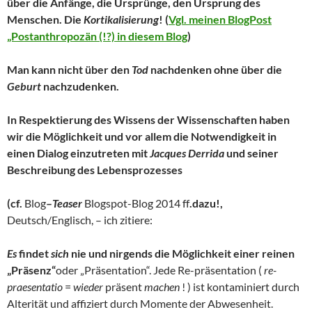
über die Anfänge, die Ursprünge, den Ursprung des
Menschen. Die
Kortikalisierung
! (
Vgl. meinen BlogPost
„Postanthropozän (!?) in diesem Blog
)
Man kann nicht über den
Tod
nachdenken ohne über die
Geburt
nachzudenken.
In Respektierung des Wissens der Wissenschaften haben
wir die Möglichkeit und vor allem die Notwendigkeit in
einen Dialog einzutreten mit
Jacques Derrida
und seiner
Beschreibung des Lebensprozesses
(cf.
Blog
–
Teaser
Blogspot-Blog 2014 ff
.dazu!,
Deutsch/Englisch, – ich zitiere:
Es
findet
sich
nie und nirgends die Möglichkeit einer reinen
„Präsenz“
oder „Präsentation“. Jede Re-präsentation (
re-
praesentatio
=
wieder
präsent
machen
! ) ist kontaminiert durch
Alterität und affiziert durch Momente der Abwesenheit.