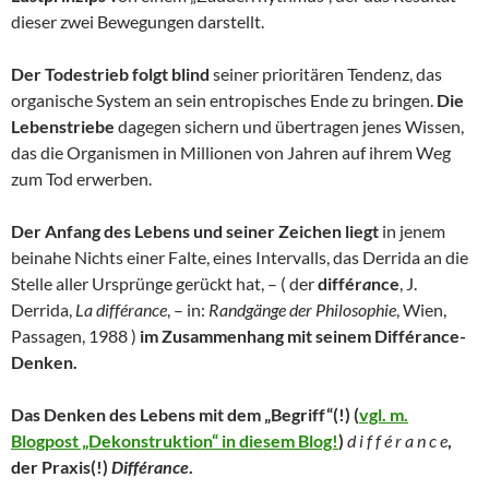
dieser zwei Bewegungen darstellt.
Der Todestrieb folgt blind
seiner prioritären Tendenz, das
organische System an sein entropisches Ende zu bringen.
Die
Lebenstriebe
dagegen sichern und übertragen jenes Wissen,
das die Organismen in Millionen von Jahren auf ihrem Weg
zum Tod erwerben.
Der Anfang des Lebens und seiner Zeichen liegt
in jenem
beinahe Nichts einer Falte, eines Intervalls, das Derrida an die
Stelle aller Ursprünge gerückt hat, – ( der
différ
a
nce
, J.
Derrida,
La différance
, – in:
Randgänge der Philosophie
, Wien,
Passagen, 1988 )
im Zusammenhang mit seinem Différance-
Denken.
Das Denken des Lebens mit dem „Begriff“(!) (
vgl. m.
Blogpost „Dekonstruktion“ in diesem Blog!
)
d i f f é r a n c e
,
der Praxis(!)
Différance
.