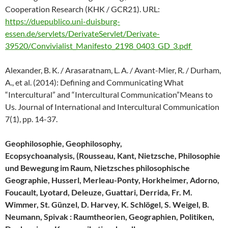
Cooperation Research (KHK / GCR21). URL:
https://duepublico.uni-duisburg-
essen.de/servlets/DerivateServlet/Derivate-
39520/Convivialist_Manifesto_2198_0403_GD_3.pdf
Alexander, B. K. / Arasaratnam, L. A. / Avant-Mier, R. / Durham,
A., et al. (2014): Defining and Communicating What
“Intercultural” and “Intercultural Communication”Means to
Us. Journal of International and Intercultural Communication
7(1), pp. 14-37.
Geophilosophie, Geophilosophy,
Ecopsychoanalysis, (Rousseau, Kant, Nietzsche, Philosophie
und Bewegung im Raum, Nietzsches philosophische
Geographie, Husserl, Merleau-Ponty, Horkheimer, Adorno,
Foucault, Lyotard, Deleuze, Guattari, Derrida, Fr. M.
Wimmer, St. Günzel, D. Harvey, K. Schlögel, S. Weigel, B.
Neumann, Spivak : Raumtheorien, Geographien, Politiken,