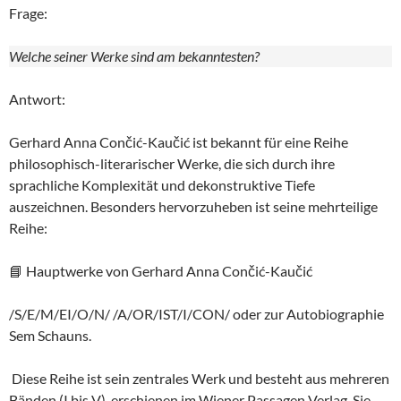
Frage:
Welche seiner Werke sind am bekanntesten?
Antwort:
Gerhard Anna Cončić-Kaučić ist bekannt für eine Reihe
philosophisch-literarischer Werke, die sich durch ihre
sprachliche Komplexität und dekonstruktive Tiefe
auszeichnen. Besonders hervorzuheben ist seine mehrteilige
Reihe:
📘 Hauptwerke von Gerhard Anna Cončić-Kaučić
/S/E/M/EI/O/N/ /A/OR/IST/I/CON/ oder zur Autobiographie
Sem Schauns.
Diese Reihe ist sein zentrales Werk und besteht aus mehreren
Bänden (I bis V), erschienen im Wiener Passagen Verlag. Sie