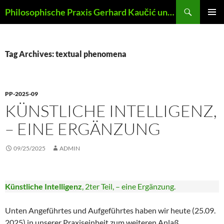
Skip
Search
Philosophische Praxis Gerhard Kaučić und Anna Lydia Huber
to
PRIMAR
content
MENU
Tag Archives: textual phenomena
PP-2025-09
KÜNSTLICHE INTELLIGENZ,
– EINE ERGÄNZUNG
09/25/2025
ADMIN
Künstliche Intelligenz
, 2ter Teil, – eine Ergänzung.
Unten Angeführtes und Aufgeführtes haben wir heute (25.09.
2025) in unserer Praxiseinheit zum weiteren Anlaß