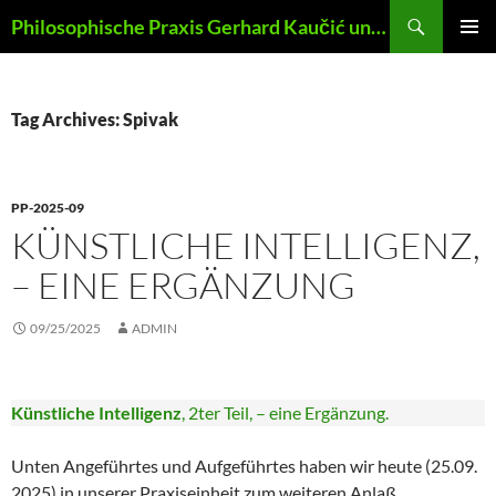
Skip
Search
Philosophische Praxis Gerhard Kaučić und Anna Lydia Huber
to
PRIMAR
content
MENU
Tag Archives: Spivak
PP-2025-09
KÜNSTLICHE INTELLIGENZ,
– EINE ERGÄNZUNG
09/25/2025
ADMIN
Künstliche Intelligenz
, 2ter Teil, – eine Ergänzung.
Unten Angeführtes und Aufgeführtes haben wir heute (25.09.
2025) in unserer Praxiseinheit zum weiteren Anlaß