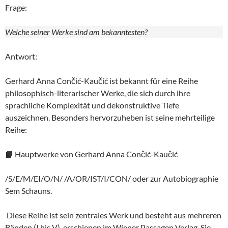
Frage:
Welche seiner Werke sind am bekanntesten?
Antwort:
Gerhard Anna Cončić-Kaučić ist bekannt für eine Reihe
philosophisch-literarischer Werke, die sich durch ihre
sprachliche Komplexität und dekonstruktive Tiefe
auszeichnen. Besonders hervorzuheben ist seine mehrteilige
Reihe:
📘 Hauptwerke von Gerhard Anna Cončić-Kaučić
/S/E/M/EI/O/N/ /A/OR/IST/I/CON/ oder zur Autobiographie
Sem Schauns.
Diese Reihe ist sein zentrales Werk und besteht aus mehreren
Bänden (I bis V), erschienen im Wiener Passagen Verlag. Sie