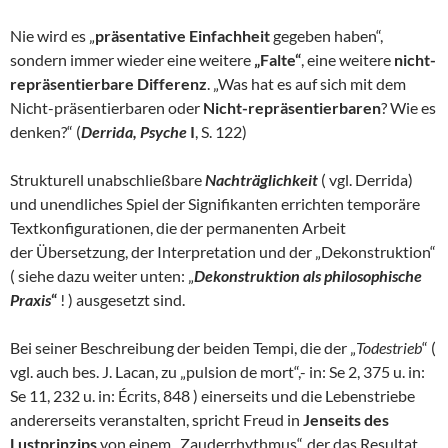
Nie wird es „
präsentative Einfachheit
gegeben haben“,
sondern immer wieder eine weitere
„Falte“
, eine weitere
nicht-
repräsentierbare Differenz
. „Was hat es auf sich mit dem
Nicht-präsentierbaren oder
Nicht-repräsentierbaren
? Wie es
denken?“ (
Derrida, Psyche
I
, S. 122)
Strukturell unabschließbare
Nachträglichkeit
( vgl. Derrida)
und unendliches Spiel der Signifikanten errichten temporäre
Textkonfigurationen, die der permanenten Arbeit
der Übersetzung, der Interpretation und der „Dekonstruktion“
( siehe dazu weiter unten: „
Dekonstruktion als philosophische
Praxis
“
! ) ausgesetzt sind.
Bei seiner Beschreibung der beiden Tempi, die der „
Todestrieb
“ (
vgl. auch bes. J. Lacan, zu „pulsion de mort“,- in: Se 2, 375 u. in:
Se 11, 232 u. in: Écrits, 848 ) einerseits und die Lebenstriebe
andererseits veranstalten, spricht Freud in
Jenseits des
Lustprinzips
von einem „Zauderrhythmus“, der das Resultat