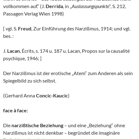
vollkommen auf.“ (J.
Derrida
, in „
Auslassungspunkte
“, S. 212,
Passagen Verlag Wien 1998)
[ vgl. S.
Freud
, Zur Einführung des Narzißmus, 1914; und vgl.
bes. :
J.
Lacan
, Écrits, s. 174 u. 187 u. Lacan, Propos sur la causalité
psychique, 1946; ]
Der Narzißmus ist der erotische „Atem“ zum Anderen als sein
Spiegelbild zu sich selbst.
(Gerhard Anna
Concic-Kaucic
)
face à face:
Die
narzißtische Beziehung
– und eine „Beziehung“ ohne
Narzißmus ist nicht denkbar – begründet die imaginäre