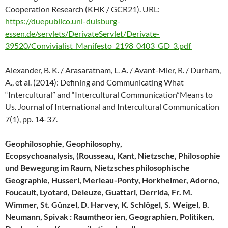
Cooperation Research (KHK / GCR21). URL:
https://duepublico.uni-duisburg-
essen.de/servlets/DerivateServlet/Derivate-
39520/Convivialist_Manifesto_2198_0403_GD_3.pdf
Alexander, B. K. / Arasaratnam, L. A. / Avant-Mier, R. / Durham,
A., et al. (2014): Defining and Communicating What
“Intercultural” and “Intercultural Communication”Means to
Us. Journal of International and Intercultural Communication
7(1), pp. 14-37.
Geophilosophie, Geophilosophy,
Ecopsychoanalysis, (Rousseau, Kant, Nietzsche, Philosophie
und Bewegung im Raum, Nietzsches philosophische
Geographie, Husserl, Merleau-Ponty, Horkheimer, Adorno,
Foucault, Lyotard, Deleuze, Guattari, Derrida, Fr. M.
Wimmer, St. Günzel, D. Harvey, K. Schlögel, S. Weigel, B.
Neumann, Spivak : Raumtheorien, Geographien, Politiken,