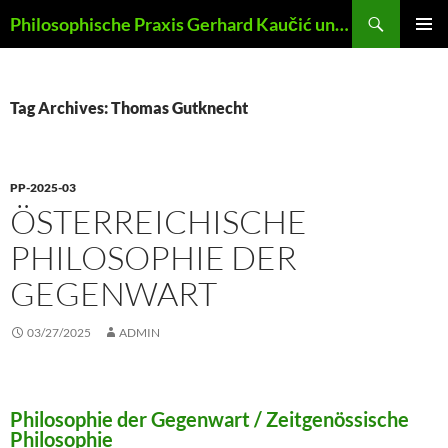
Skip
Search
Philosophische Praxis Gerhard Kaučić und Anna Lydia Huber
to
PRIMAR
content
MENU
Tag Archives: Thomas Gutknecht
PP-2025-03
ÖSTERREICHISCHE
PHILOSOPHIE DER
GEGENWART
03/27/2025
ADMIN
Philosophie der Gegenwart / Zeitgenössische
Philosophie