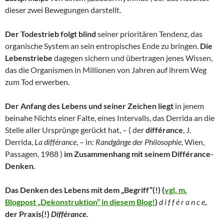
dieser zwei Bewegungen darstellt.
Der Todestrieb folgt blind
seiner prioritären Tendenz, das
organische System an sein entropisches Ende zu bringen.
Die
Lebenstriebe
dagegen sichern und übertragen jenes Wissen,
das die Organismen in Millionen von Jahren auf ihrem Weg
zum Tod erwerben.
Der Anfang des Lebens und seiner Zeichen liegt
in jenem
beinahe Nichts einer Falte, eines Intervalls, das Derrida an die
Stelle aller Ursprünge gerückt hat, – ( der
différ
a
nce
, J.
Derrida,
La différance
, – in:
Randgänge der Philosophie
, Wien,
Passagen, 1988 )
im Zusammenhang mit seinem Différance-
Denken.
Das Denken des Lebens mit dem „Begriff“(!) (
vgl. m.
Blogpost „Dekonstruktion“ in diesem Blog!
)
d i f f é r a n c e
,
der Praxis(!)
Différance
.