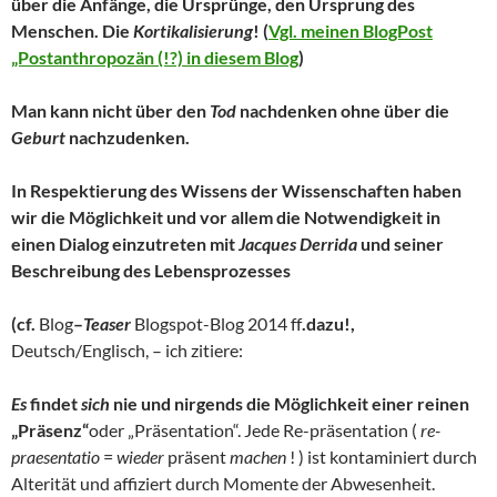
über die Anfänge, die Ursprünge, den Ursprung des
Menschen. Die
Kortikalisierung
! (
Vgl. meinen BlogPost
„Postanthropozän (!?) in diesem Blog
)
Man kann nicht über den
Tod
nachdenken ohne über die
Geburt
nachzudenken.
In Respektierung des Wissens der Wissenschaften haben
wir die Möglichkeit und vor allem die Notwendigkeit in
einen Dialog einzutreten mit
Jacques Derrida
und seiner
Beschreibung des Lebensprozesses
(cf.
Blog
–
Teaser
Blogspot-Blog 2014 ff
.dazu!,
Deutsch/Englisch, – ich zitiere:
Es
findet
sich
nie und nirgends die Möglichkeit einer reinen
„Präsenz“
oder „Präsentation“. Jede Re-präsentation (
re-
praesentatio
=
wieder
präsent
machen
! ) ist kontaminiert durch
Alterität und affiziert durch Momente der Abwesenheit.