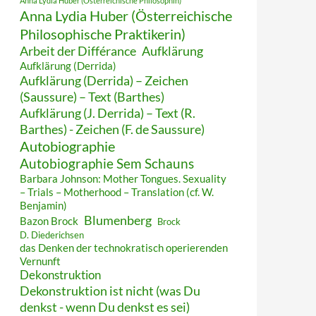
Anna Lydia Huber (Österreichische Philosophin)
Anna Lydia Huber (Österreichische
Philosophische Praktikerin)
Arbeit der Différance
Aufklärung
Aufklärung (Derrida)
Aufklärung (Derrida) – Zeichen
(Saussure) – Text (Barthes)
Aufklärung (J. Derrida) – Text (R.
Barthes) - Zeichen (F. de Saussure)
Autobiographie
Autobiographie Sem Schauns
Barbara Johnson: Mother Tongues. Sexuality
– Trials – Motherhood – Translation (cf. W.
Benjamin)
Blumenberg
Bazon Brock
Brock
D. Diederichsen
das Denken der technokratisch operierenden
Vernunft
Dekonstruktion
Dekonstruktion ist nicht (was Du
denkst - wenn Du denkst es sei)