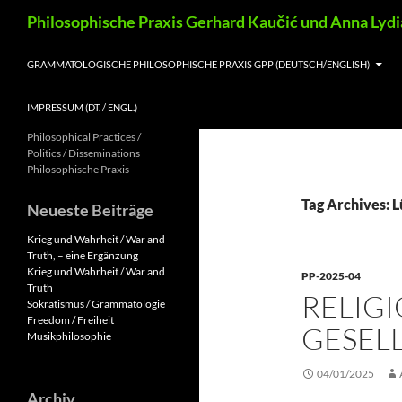
Skip
Search
Philosophische Praxis Gerhard Kaučić und Anna Lyd
to
content
GRAMMATOLOGISCHE PHILOSOPHISCHE PRAXIS GPP (DEUTSCH/ENGLISH)
IMPRESSUM (DT. / ENGL.)
Philosophical Practices /
Politics / Disseminations
Philosophische Praxis
Tag Archives: 
Neueste Beiträge
Krieg und Wahrheit / War and
Truth, – eine Ergänzung
Krieg und Wahrheit / War and
PP-2025-04
Truth
RELIG
Sokratismus / Grammatologie
Freedom / Freiheit
GESEL
Musikphilosophie
04/01/2025
Archiv