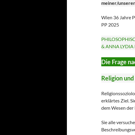
meiner/unserer
Wien 36 Jahre P
PP 2025
PHILOSOPHISC
& ANNA LYDIA
Die Frage na
Religion und
Religionssoziolo
erklärtes Ziel. 
dem Wesen der 
Sie alle versuche
Beschreibungsve