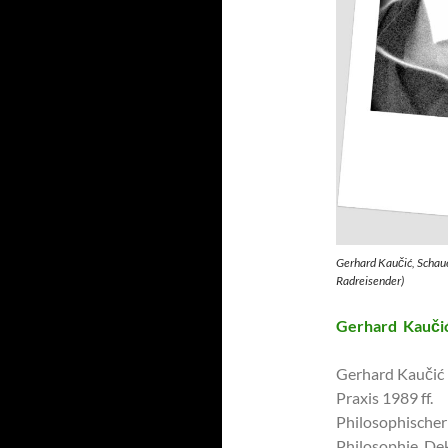
Gerhard Kaučić, Schaue
Radreisender)
Gerhard Kauči
Gerhard Kaučić (
Praxis 1989 ff.
Philosophischer
Philosophie, Dek