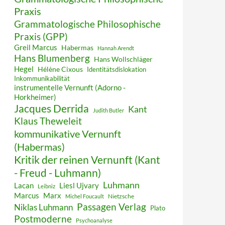
Praxis
Grammatologische Philosophische
Praxis (GPP)
Greil Marcus
Habermas
Hannah Arendt
Hans Blumenberg
Hans Wollschläger
Hegel
Hélène Cixous
Identitätsdislokation
Inkommunikabilität
instrumentelle Vernunft (Adorno -
Horkheimer)
Jacques Derrida
Kant
Judith Butler
Klaus Theweleit
kommunikative Vernunft
(Habermas)
Kritik der reinen Vernunft (Kant
- Freud - Luhmann)
Luhmann
Lacan
Liesl Ujvary
Leibniz
Marcus
Marx
Nietzsche
Michel Foucault
Passagen Verlag
Niklas Luhmann
Plato
Postmoderne
Psychoanalyse