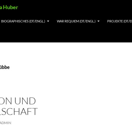
ia Huber
BIOGRAPHISCHES (DT./ENGL.)
WAR REQUIEM (DT./ENGL.)
PROJEKTE (DT./E
Lübbe
ION UND
LSCHAFT
ADMIN