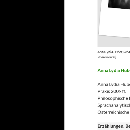
Anna Lydia Huber, Scha
Radreisende)
Anna Lydia Hub
Anna Lydia Huber
Praxis 2009 ff.
Philosophische 
Sprachanalytisch
Österreichische
Erzählungen, Be