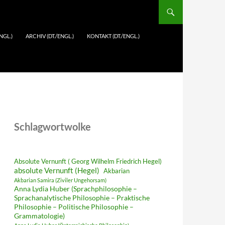
NGL.)
ARCHIV (DT./ENGL.)
KONTAKT (DT./ENGL.)
Schlagwortwolke
Absolute Vernunft ( Georg Wilhelm Friedrich Hegel)
absolute Vernunft (Hegel)
Akbarian
Akbarian Samira (Ziviler Ungehorsam)
Anna Lydia Huber (Sprachphilosophie –
Sprachanalytische Philosophie – Praktische
Philosophie – Politische Philosophie –
Grammatologie)