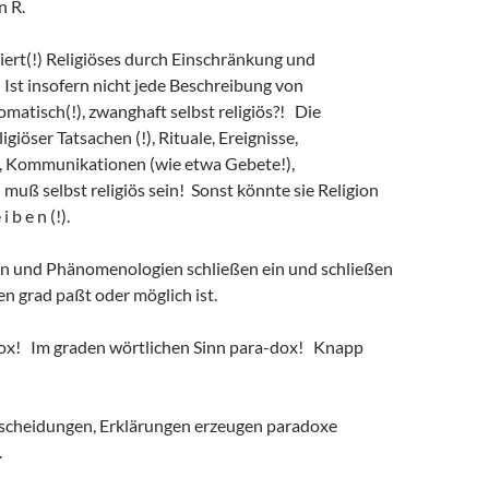
n R.
iert(!) Religiöses durch Einschränkung und
Ist insofern nicht jede Beschreibung von
omatisch(!), zwanghaft selbst religiös?! Die
giöser Tatsachen (!), Rituale, Ereignisse,
, Kommunikationen (wie etwa Gebete!),
uß selbst religiös sein! Sonst könnte sie Religion
 i b e n (!).
en und Phänomenologien schließen ein und schließen
n grad paßt oder möglich ist.
dox! Im graden wörtlichen Sinn para-dox! Knapp
scheidungen, Erklärungen erzeugen paradoxe
.