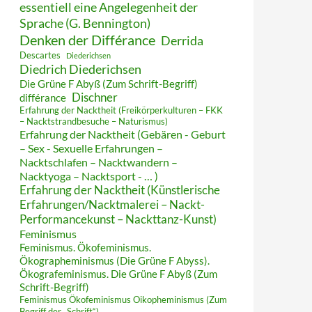
essentiell eine Angelegenheit der
Sprache (G. Bennington)
Denken der Différance
Derrida
Descartes
Diederichsen
Diedrich Diederichsen
Die Grüne F Abyß (Zum Schrift-Begriff)
Dischner
différance
Erfahrung der Nacktheit (Freikörperkulturen – FKK
– Nacktstrandbesuche – Naturismus)
Erfahrung der Nacktheit (Gebären - Geburt
– Sex - Sexuelle Erfahrungen –
Nacktschlafen – Nacktwandern –
Nacktyoga – Nacktsport - … )
Erfahrung der Nacktheit (Künstlerische
Erfahrungen/Nacktmalerei – Nackt-
Performancekunst – Nackttanz-Kunst)
Feminismus
Feminismus. Ökofeminismus.
Ökographeminismus (Die Grüne F Abyss).
Ökografeminismus. Die Grüne F Abyß (Zum
Schrift-Begriff)
Feminismus Ökofeminismus Oikopheminismus (Zum
Begriff der „Schrift“)