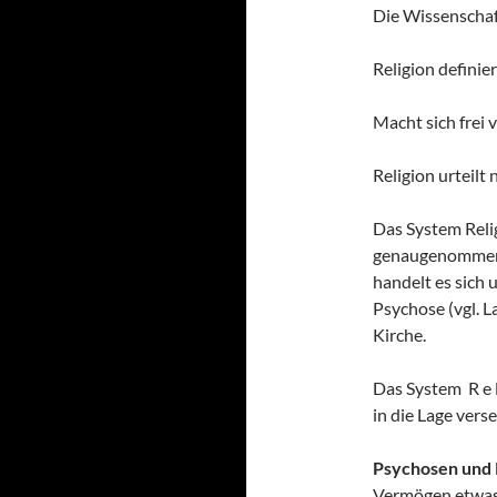
Die Wissenschaf
Religion definier
Macht sich frei 
Religion urteilt 
Das System Relig
genaugenommen,
handelt es sich
Psychose (vgl. L
Kirche.
Das System R e l 
in die Lage verse
Psychosen und 
Vermögen etwas 