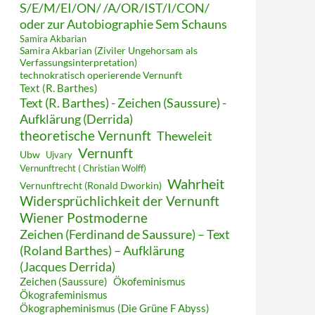
S/E/M/EI/ON/ /A/OR/IST/I/CON/
oder zur Autobiographie Sem Schauns
Samira Akbarian
Samira Akbarian (Ziviler Ungehorsam als
Verfassungsinterpretation)
technokratisch operierende Vernunft
Text (R. Barthes)
Text (R. Barthes) - Zeichen (Saussure) -
Aufklärung (Derrida)
theoretische Vernunft
Theweleit
Vernunft
Ubw
Ujvary
Vernunftrecht ( Christian Wolff)
Wahrheit
Vernunftrecht (Ronald Dworkin)
Widersprüchlichkeit der Vernunft
Wiener Postmoderne
Zeichen (Ferdinand de Saussure) – Text
(Roland Barthes) – Aufklärung
(Jacques Derrida)
Zeichen (Saussure)
Ökofeminismus
Ökografeminismus
Ökographeminismus (Die Grüne F Abyss)