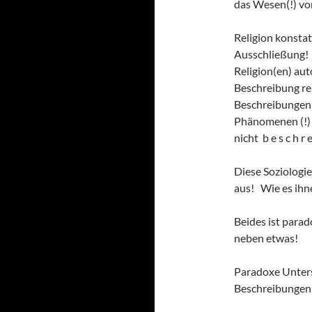
das Wesen(!) vo
Religion konstat
Ausschließung! 
Religion(en) aut
Beschreibung reli
Beschreibungen
Phänomenen (!) m
nicht b e s c h r e
Diese Soziologi
aus! Wie es ihne
Beides ist para
neben etwas!
Paradoxe Unter
Beschreibungen