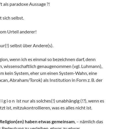
t als paradoxe Aussage ?!
t sich selbst.
vom Urteil anderer!
nur(!) selbst über Andere(s).
ion, wenn ich es einmal so bezeichnen darf, denn
 wissenschaftlich genaugenommen (vgl. Luhmann),
 um kein System, eher um einen System-Wahn, eine
acan, Abraham/Torok) als Institution in Form z. B. der
i g i o n ist nur als solches(!) unabhängig (!?), wenn es
tzt ist, mitzukontrollieren, was es alles nicht ist.
Religion(en) haben etwas gemeinsam
, – nämlich das
Bedeutung zu verleihen, etwas zu etwas