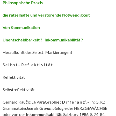
Philosophische Praxis
die rätselhafte und verstörende Notwendigkeit
Von Kommunikation
Unentscheidbarkeit ? Inkommunikabilität ?
Heraufkunft des Selbst! Markierungen!
S e l b s t – R e f l e k t i v i t ä t
Reflektivität
Selbstreflektivität
Gerhard Kaučić, „§ ParaGraphie : D i f f e r ä n z“, – in: G. K.:
Grammato
techne
als
Grammato
logie der HERZGEWÄCHSE
oder von der
Inkommunikabilität
. Salzburg 1986, S. 74-84.