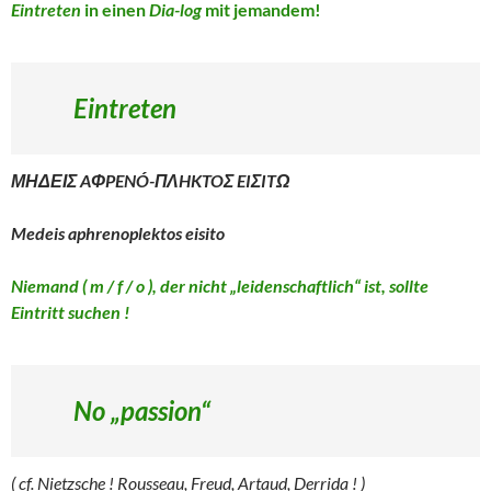
Eintreten
in einen
Dia-log
mit jemandem!
Eintreten
ΜΗΔΕΙΣ AΦPENÓ-ΠΛHKTOΣ EIΣITΩ
Medeis aphrenoplektos eisito
Niemand ( m / f / o ), der nicht „leidenschaftlich“ ist, sollte
Eintritt suchen !
No „passion“
( cf. Nietzsche ! Rousseau, Freud, Artaud, Derrida ! )