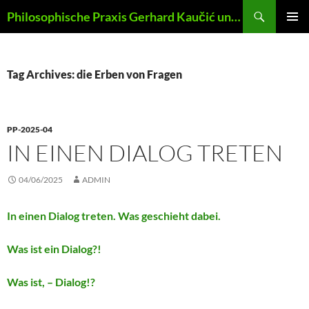
Skip
Search
Philosophische Praxis Gerhard Kaučić und Anna Lydia Huber
to
PRIMAR
content
MENU
Tag Archives: die Erben von Fragen
PP-2025-04
IN EINEN DIALOG TRETEN
04/06/2025
ADMIN
In einen Dialog treten. Was geschieht dabei.
Was ist ein Dialog?!
Was ist, – Dialog!?