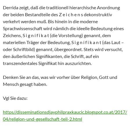
Derrida zeigt, daß die traditionell hierarchische Anordnung
der beiden Bestandteile des Z e i c h e n s dekonstruktiv
verkehrt werden muß. Bis hinein in die moderne
Sprachwissenschaft wird nämlich die ideelle Bedeutung eines
Zeichens, S i g n i f i k a t (die Vorstellung) genannt, dem
materiellen Träger der Bedeutung, S i g n i f i k a n t (das Laut –
oder Schriftbild) genannt, übergeordnet. Stets wird versucht,
den äußerlichen Signifikanten, die Schrift, auf ein
transzendentales Signifikat hin auszurichten.
Denken Sie an das, was wir vorher über Religion, Gott und
Mensch gesagt haben.
Vgl Sie dazu:
https//disseminationsdjayphilpraxkaucic.blogspot.co.at/2017/
04/religion-und-gesellschaft-teil-2.html