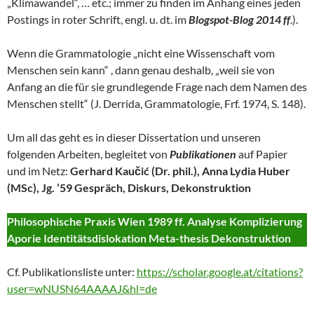
„Klimawandel“, … etc.; immer zu finden im Anhang eines jeden
Postings in roter Schrift, engl. u. dt. im
Blogspot-Blog 2014 ff
.).
Wenn die Grammatologie „nicht eine Wissenschaft vom
Menschen sein kann“ , dann genau deshalb, „weil sie von
Anfang an die für sie grundlegende Frage nach dem Namen des
Menschen stellt“ (J. Derrida, Grammatologie, Frf. 1974, S. 148).
Um all das geht es in dieser Dissertation und unseren
folgenden Arbeiten, begleitet von
Publikationen
auf Papier
und im Netz:
Gerhard Kaučić (Dr. phil.), Anna Lydia Huber
(MSc), Jg. ’59 Gespräch, Diskurs, Dekonstruktion
Philosophische Praxis Wien 1989 ff. Analyse Komplizierung
Aporie Identitätsdislokation Meta-thesis Dekonstruktion
Cf. Publikationsliste unter:
https://scholar.google.at/citations?
user=wNUSN64AAAAJ&hl=de