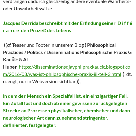
verdrängen dadurch gleichzeitig andere eventuale Wahrheits-
oder Unwahrheitssätze.
Jacques Derrida beschreibt mit der Erfindung seiner D i f f é
r a n c e den Prozeß des Lebens
((
cf. Teaser und Footer in unserem Blog
(
Philosophical
Practices / Politics / Disseminations Philosophische Praxis G
Kaučić & AL
Huber
https://disseminationsdjayphilpraxkaucic.blogspot.co
m/2016/03/was-ist-philosophische-praxis-iii-teil-3.html
)
, dt.
u. engl., nur in Webversion sichtbar
))
,
in dem der Mensch ein Spezialfall ist, ein einzigartiger Fall.
Ein Zufall fast und doch ab einer gewissen zurückgelegten
Strecke an Prozessen physikalischer, chemischer und dann
neurologischer Art dann zunehmend stringenter,
definierter, festgelegter.