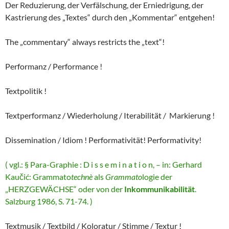
Der Reduzierung, der Verfälschung, der Erniedrigung, der
Kastrierung des „Textes“ durch den „Kommentar“ entgehen!
The „commentary“ always restricts the „text“!
Performanz / Performance !
Textpolitik !
Textperformanz / Wiederholung / Iterabilität / Markierung !
Dissemination / Idiom ! Performativität! Performativity!
( vgl.: § Para-Graphie : D i s s e m i n a t i o n, – in: Gerhard
Kaučić: Grammato
technè
als
Grammato
logie der
„HERZGEWÄCHSE“ oder von der
Inkommunikabilität
.
Salzburg 1986, S. 71-74. )
Textmusik / Textbild / Koloratur / Stimme / Textur !