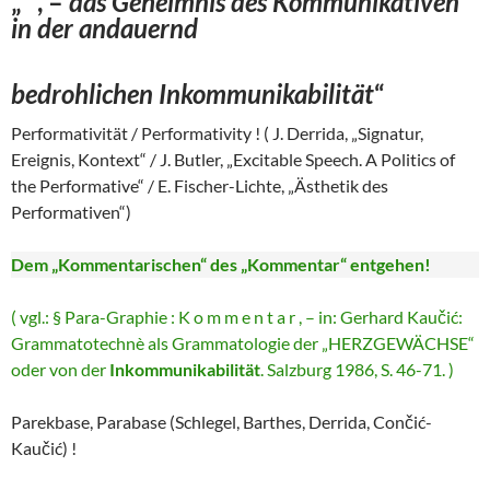
„ , –
das Geheimnis des Kommunikativen
in der andauernd
bedrohlichen Inkommunikabilität
“
Performativität / Performativity ! ( J. Derrida, „Signatur,
Ereignis, Kontext“ / J. Butler, „Excitable Speech. A Politics of
the Performative“ / E. Fischer-Lichte, „Ästhetik des
Performativen“)
Dem „Kommentarischen“ des „Kommentar“ entgehen!
( vgl.: § Para-Graphie : K o m m e n t a r , – in: Gerhard Kaučić:
Grammatotechnè als Grammatologie der „HERZGEWÄCHSE“
oder von der
Inkommunikabilität
. Salzburg 1986, S. 46-71. )
Parekbase, Parabase (Schlegel, Barthes, Derrida, Cončić-
Kaučić) !