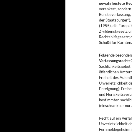
gewährleistete Re
verankert, sondern 
Bundesverfassung, 
der Staatsbürger“)
(1955), die Europä
Zivildienstgesetz u
Rechtshilfegesetz;
SchulG für Kärnten.
Folgende besonders
Verfassungsrecht:
Sachlichkeitsgebot 
öffentlichen Ämtern
Freiheit des Aufent
Unverletzlichkeit d
Enteignung); Freih
und Hörigkeitsverba
bestimmten sachlic
(einschränkbar nur 
Recht auf ein Verfa
Unverletzlichkeit d
Fernmeldegeheimnis