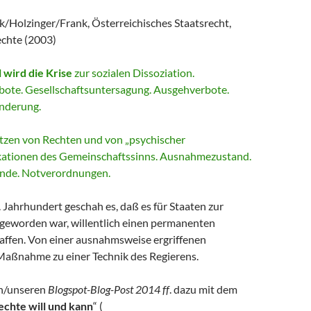
Holzinger/Frank, Österreichisches Staatsrecht,
chte (2003)
 wird die Krise
zur sozialen Dissoziation.
rbote. Gesellschaftsuntersagung. Ausgehverbote.
onderung.
etzen von Rechten und von „psychischer
okationen des Gemeinschaftssinns. Ausnahmezustand.
de. Notverordnungen.
 Jahrhundert geschah es, daß es für Staaten zur
 geworden war, willentlich einen permanenten
affen. Von einer ausnahmsweise ergriffenen
Maßnahme zu einer Technik des Regierens.
en/unseren
Blogspot-Blog-Post 2014 ff
. dazu mit dem
echte will und kann
“ (