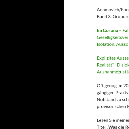
Adamovich/Funk/
Band 3: Grundre
Im Corona – Fall
Geselligkeitsve
Isolation. Auss
Explizites Auss
Realität“. Disl
Ausnahmezustän
Oft genug im 20.
gängigen Praxis
Notstand zu sch
provisorischen 
Lesen Sie mein
Titel „
Was die R