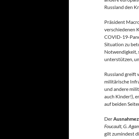
Russland den Kr
Präsident Macro
verschiedenen K
COVID-19-Pandem
Situation zu bet
Notwendigkeit, s
unterstützen, um
Russland greift 
militärische Inf
und andere milit
auch Kinder!), e
auf beiden Seite
Der
Ausnahmez
Foucault, G. Aga
gilt zumindest d