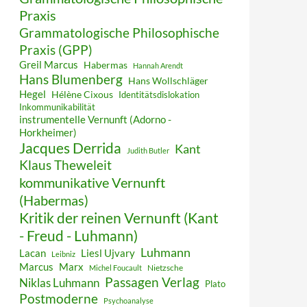
Praxis
Grammatologische Philosophische
Praxis (GPP)
Greil Marcus
Habermas
Hannah Arendt
Hans Blumenberg
Hans Wollschläger
Hegel
Hélène Cixous
Identitätsdislokation
Inkommunikabilität
instrumentelle Vernunft (Adorno -
Horkheimer)
Jacques Derrida
Kant
Judith Butler
Klaus Theweleit
kommunikative Vernunft
(Habermas)
Kritik der reinen Vernunft (Kant
- Freud - Luhmann)
Luhmann
Lacan
Liesl Ujvary
Leibniz
Marcus
Marx
Nietzsche
Michel Foucault
Passagen Verlag
Niklas Luhmann
Plato
Postmoderne
Psychoanalyse