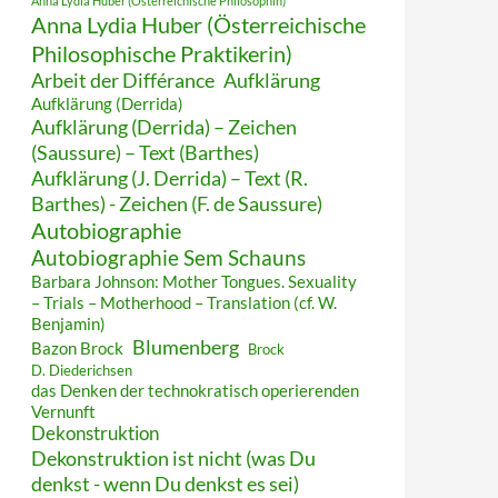
Anna Lydia Huber (Österreichische Philosophin)
Anna Lydia Huber (Österreichische
Philosophische Praktikerin)
Arbeit der Différance
Aufklärung
Aufklärung (Derrida)
Aufklärung (Derrida) – Zeichen
(Saussure) – Text (Barthes)
Aufklärung (J. Derrida) – Text (R.
Barthes) - Zeichen (F. de Saussure)
Autobiographie
Autobiographie Sem Schauns
Barbara Johnson: Mother Tongues. Sexuality
– Trials – Motherhood – Translation (cf. W.
Benjamin)
Blumenberg
Bazon Brock
Brock
D. Diederichsen
das Denken der technokratisch operierenden
Vernunft
Dekonstruktion
Dekonstruktion ist nicht (was Du
denkst - wenn Du denkst es sei)