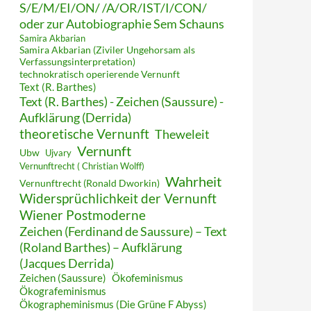
S/E/M/EI/ON/ /A/OR/IST/I/CON/
oder zur Autobiographie Sem Schauns
Samira Akbarian
Samira Akbarian (Ziviler Ungehorsam als
Verfassungsinterpretation)
technokratisch operierende Vernunft
Text (R. Barthes)
Text (R. Barthes) - Zeichen (Saussure) -
Aufklärung (Derrida)
theoretische Vernunft
Theweleit
Vernunft
Ubw
Ujvary
Vernunftrecht ( Christian Wolff)
Wahrheit
Vernunftrecht (Ronald Dworkin)
Widersprüchlichkeit der Vernunft
Wiener Postmoderne
Zeichen (Ferdinand de Saussure) – Text
(Roland Barthes) – Aufklärung
(Jacques Derrida)
Zeichen (Saussure)
Ökofeminismus
Ökografeminismus
Ökographeminismus (Die Grüne F Abyss)