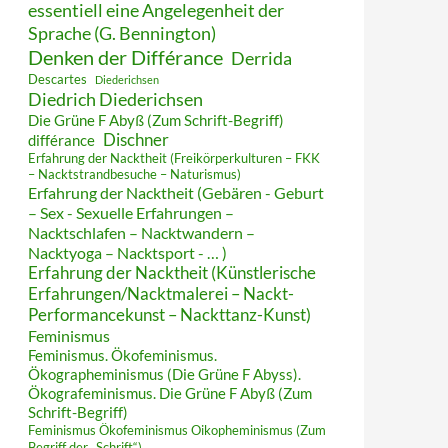
essentiell eine Angelegenheit der
Sprache (G. Bennington)
Denken der Différance
Derrida
Descartes
Diederichsen
Diedrich Diederichsen
Die Grüne F Abyß (Zum Schrift-Begriff)
Dischner
différance
Erfahrung der Nacktheit (Freikörperkulturen – FKK
– Nacktstrandbesuche – Naturismus)
Erfahrung der Nacktheit (Gebären - Geburt
– Sex - Sexuelle Erfahrungen –
Nacktschlafen – Nacktwandern –
Nacktyoga – Nacktsport - … )
Erfahrung der Nacktheit (Künstlerische
Erfahrungen/Nacktmalerei – Nackt-
Performancekunst – Nackttanz-Kunst)
Feminismus
Feminismus. Ökofeminismus.
Ökographeminismus (Die Grüne F Abyss).
Ökografeminismus. Die Grüne F Abyß (Zum
Schrift-Begriff)
Feminismus Ökofeminismus Oikopheminismus (Zum
Begriff der „Schrift“)