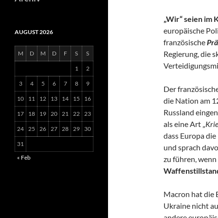
„Wir“ seien im 
europäische Poli
AUGUST 2026
französische
Prä
Regierung, die 
M
D
M
D
F
S
S
Verteidigungsmi
1
2
3
4
5
6
7
8
9
Der französisch
10
11
12
13
14
15
16
die Nation am 1
Russland einge
17
18
19
20
21
22
23
als eine Art „
Kri
24
25
26
27
28
29
30
dass Europa die
31
und sprach davon
« Feb
zu führen, wenn 
Waffenstillsta
Macron hat die 
Ukraine nicht au
andere europäisc