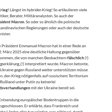
Krieg!
Längst im
hybriden
Krieg! So artikulieren viele
tiker, Berater, Militäranalysten. So auch der
sident Macron
. So oder so ähnlich die polnische
skandinavischen Regierungen oder auch der deutsche
nister.
e Präsident Emmanuel Macron hat in einer Rede an
2. März 2025 eine deutliche Haltung gegenüber
nommen, die von manchen Beobachtern
fälschlich
(!)
egserklärung
„(!) interpretiert wurde. Macron betonte,
 Ukraine gegen Russland weiter unterstützen müsse
, den Krieg nötigenfalls auf russischem Territorium
Rußland unter Putin zu keinerlei
ndsverhandlungen
mit der Ukraine bereit sei.
Entsendung europäischer Bodentruppen in die
sgeschlossen. Er erklärte, dass Frankreich und
he Länder alles tun würden, was nötig sei, damit