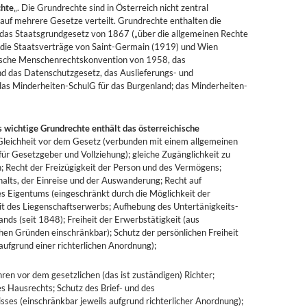
chte
„. Die Grundrechte sind in Österreich nicht zentral
auf mehrere Gesetze verteilt. Grundrechte enthalten die
das Staatsgrundgesetz von 1867 („über die allgemeinen Rechte
, die Staatsverträge von Saint-Germain (1919) und Wien
ische Menschenrechtskonvention von 1958, das
nd das Datenschutzgesetz, das Auslieferungs- und
 das Minderheiten-SchulG für das Burgenland; das Minderheiten-
 wichtige Grundrechte enthält das österreichische
Gleichheit vor dem Gesetz (verbunden mit einem allgemeinen
für Gesetzgeber und Vollziehung); gleiche Zugänglichkeit zu
; Recht der Freizügigkeit der Person und des Vermögens;
halts, der Einreise und der Auswanderung; Recht auf
es Eigentums (eingeschränkt durch die Möglichkeit der
eit des Liegenschaftserwerbs; Aufhebung des Untertänigkeits-
nds (seit 1848); Freiheit der Erwerbstätigkeit (aus
hen Gründen einschränkbar); Schutz der persönlichen Freiheit
aufgrund einer richterlichen Anordnung);
hren vor dem gesetzlichen (das ist zuständigen) Richter;
es Hausrechts; Schutz des Brief- und des
ses (einschränkbar jeweils aufgrund richterlicher Anordnung);