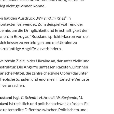
ieg nicht gewinnen könne.
n hat den Ausdruck „
Wir sind im Krieg
“ in
ontexten verwendet. Zum Beispiel während der
ie, um die Dringlichkeit und Ernsthaftigkeit der
onen. In Bezug auf Russland spricht Macron von der
ich besser zu verteidigen und die Ukraine zu
 zukünftige Angriffe zu verhindern.
weiterhin Ziele in der Ukraine an, darunter zivile und
rastruktur. Die Angriffe umfassen Raketen, Drohnen
ärische Mittel, die zahlreiche zivile Opfer (darunter
rhebliche Schäden und enorme militärische Verluste
n verursachen.
ustand
(vgl.
C. Schmitt, H. Arendt, W. Benjamin, M.
mben
) ist rechtlich und politisch schwer zu fassen. Es
ie unterstellte Differenz zwischen Politischem und