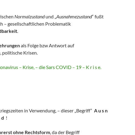
wischen
Normalzustand
und „
Ausnahmezustand
“ fußt
ich – gesellschaftlichen Problematik
dbarkeit
.
ehrungen
als Folge bzw Antwort auf
, politische Krisen.
navirus – Krise, – die Sars COVID – 19 – K r i s e.
riegszeiten in Verwendung, – dieser „Begriff“
A u s n
n d
!
vorerst ohne Rechtsform
, da der Begriff