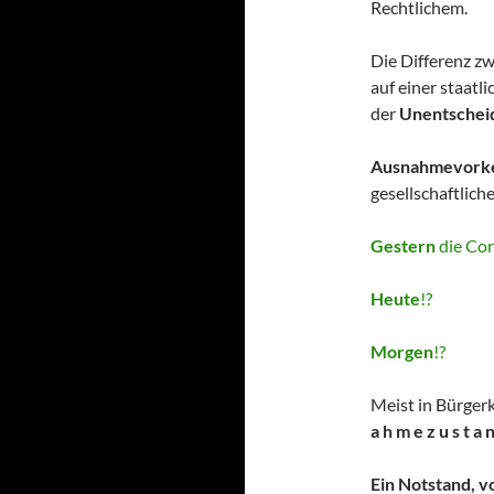
Rechtlichem.
Die Differenz z
auf einer staatl
der
Unentschei
Ausnahmevork
gesellschaftliche
Gestern
die Coro
Heute
!?
Morgen
!?
Meist in Bürgerk
a h m e z u s t a 
Ein Notstand, 