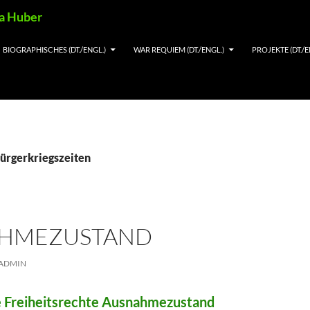
ia Huber
BIOGRAPHISCHES (DT./ENGL.)
WAR REQUIEM (DT./ENGL.)
PROJEKTE (DT./E
Bürgerkriegszeiten
HMEZUSTAND
ADMIN
 Freiheitsrechte Ausnahmezustand