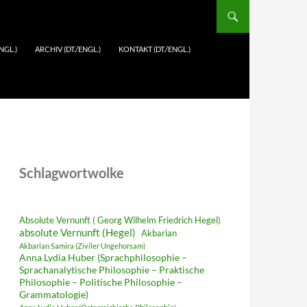
NGL.)
ARCHIV (DT./ENGL.)
KONTAKT (DT./ENGL.)
Schlagwortwolke
Absolute Vernunft ( Georg Wilhelm Friedrich Hegel)
absolute Vernunft (Hegel)
Akbarian
Akbarian Samira (Ziviler Ungehorsam)
Anna Lydia Huber (Sprachphilosophie –
Sprachanalytische Philosophie – Praktische
Philosophie – Politische Philosophie –
Grammatologie)