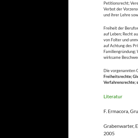
Petitionsrecht; Ver
Verbot der Vorzensu
und ihrer Lehre sow
Freiheit der Berufs
auf Leben; Recht au
von Folter und unm
auf Achtung des Pri
Familiengründung; W
wirksame Beschwe
Die vorgenannten G
Freiheitsrechte; Gl
Verfahrensrechte; 
Literatur
F. Ermacora, Gr
Grabenwarter, E
2005