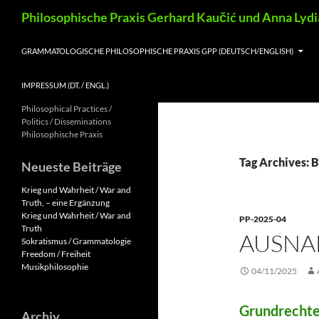
Skip
Search
Philosophische Praxis Gerhard Kaučić und Anna Lyd
to
content
GRAMMATOLOGISCHE PHILOSOPHISCHE PRAXIS GPP (DEUTSCH/ENGLISH)
IMPRESSUM (DT. / ENGL.)
Philosophical Practices /
Politics / Disseminations
Philosophische Praxis
Tag Archives: 
Neueste Beiträge
Krieg und Wahrheit / War and
Truth, – eine Ergänzung
Krieg und Wahrheit / War and
PP-2025-04
Truth
AUSNA
Sokratismus / Grammatologie
Freedom / Freiheit
Musikphilosophie
04/11/2025
Grundrechte
Archiv