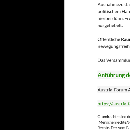
Ausnahmezustan
politischem Han
hierbei dünn. Fr
ausgehebelt.
Öffentliche
Rä
Bewegungsfreihe
Das Versammlun
Anführung de
Austria Forum
https://austria
Grundrechte sind d
(Menschenrechte/J
Rechte. Der vom B-V