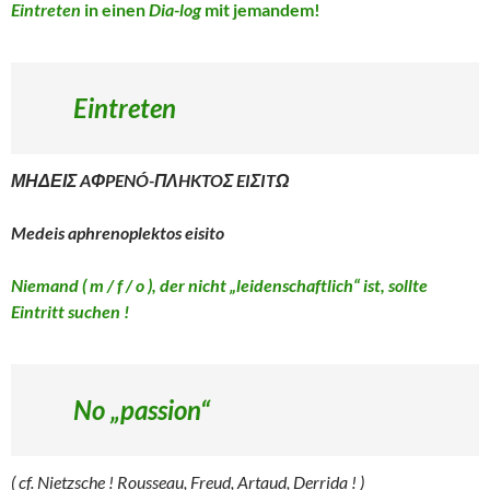
Eintreten
in einen
Dia-log
mit jemandem!
Eintreten
ΜΗΔΕΙΣ AΦPENÓ-ΠΛHKTOΣ EIΣITΩ
Medeis aphrenoplektos eisito
Niemand ( m / f / o ), der nicht „leidenschaftlich“ ist, sollte
Eintritt suchen !
No „passion“
( cf. Nietzsche ! Rousseau, Freud, Artaud, Derrida ! )