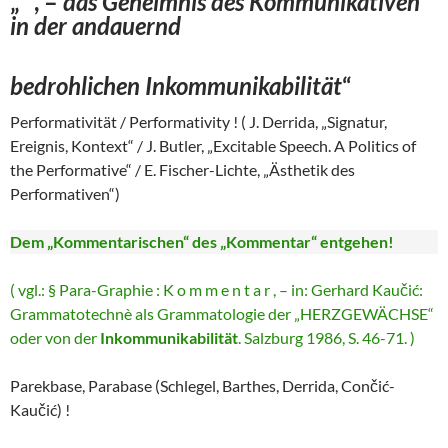
„ , –
das Geheimnis des Kommunikativen
in der andauernd
bedrohlichen Inkommunikabilität
“
Performativität / Performativity ! ( J. Derrida, „Signatur,
Ereignis, Kontext“ / J. Butler, „Excitable Speech. A Politics of
the Performative“ / E. Fischer-Lichte, „Ästhetik des
Performativen“)
Dem „Kommentarischen“ des „Kommentar“ entgehen!
( vgl.: § Para-Graphie : K o m m e n t a r , – in: Gerhard Kaučić:
Grammatotechnè als Grammatologie der „HERZGEWÄCHSE“
oder von der
Inkommunikabilität
. Salzburg 1986, S. 46-71. )
Parekbase, Parabase (Schlegel, Barthes, Derrida, Cončić-
Kaučić) !