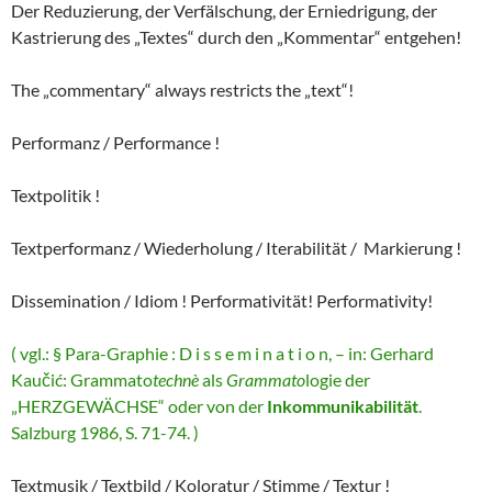
Der Reduzierung, der Verfälschung, der Erniedrigung, der
Kastrierung des „Textes“ durch den „Kommentar“ entgehen!
The „commentary“ always restricts the „text“!
Performanz / Performance !
Textpolitik !
Textperformanz / Wiederholung / Iterabilität / Markierung !
Dissemination / Idiom ! Performativität! Performativity!
( vgl.: § Para-Graphie : D i s s e m i n a t i o n, – in: Gerhard
Kaučić: Grammato
technè
als
Grammato
logie der
„HERZGEWÄCHSE“ oder von der
Inkommunikabilität
.
Salzburg 1986, S. 71-74. )
Textmusik / Textbild / Koloratur / Stimme / Textur !