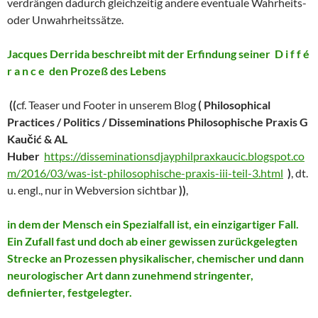
verdrängen dadurch gleichzeitig andere eventuale Wahrheits-
oder Unwahrheitssätze.
Jacques Derrida beschreibt mit der Erfindung seiner D i f f é
r a n c e den Prozeß des Lebens
((
cf. Teaser und Footer in unserem Blog
(
Philosophical
Practices / Politics / Disseminations Philosophische Praxis G
Kaučić & AL
Huber
https://disseminationsdjayphilpraxkaucic.blogspot.co
m/2016/03/was-ist-philosophische-praxis-iii-teil-3.html
)
, dt.
u. engl., nur in Webversion sichtbar
))
,
in dem der Mensch ein Spezialfall ist, ein einzigartiger Fall.
Ein Zufall fast und doch ab einer gewissen zurückgelegten
Strecke an Prozessen physikalischer, chemischer und dann
neurologischer Art dann zunehmend stringenter,
definierter, festgelegter.