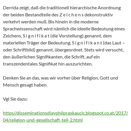
Derrida zeigt, daß die traditionell hierarchische Anordnung
der beiden Bestandteile des Z e i c h e n s dekonstruktiv
verkehrt werden muß. Bis hinein in die moderne
Sprachwissenschaft wird nämlich die ideelle Bedeutung eines
Zeichens, S i g n i f i k a t (die Vorstellung) genannt, dem
materiellen Träger der Bedeutung, S i g n i f i k a n t (das Laut –
oder Schriftbild) genannt, übergeordnet. Stets wird versucht,
den äußerlichen Signifikanten, die Schrift, auf ein
transzendentales Signifikat hin auszurichten.
Denken Sie an das, was wir vorher über Religion, Gott und
Mensch gesagt haben.
Vgl Sie dazu:
https//disseminationsdjayphilpraxkaucic.blogspot.co.at/2017/
04/religion-und-gesellschaft-teil-2.html