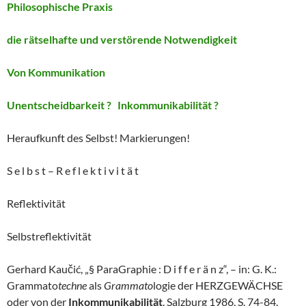
Philosophische Praxis
die rätselhafte und verstörende Notwendigkeit
Von Kommunikation
Unentscheidbarkeit ? Inkommunikabilität ?
Heraufkunft des Selbst! Markierungen!
S e l b s t – R e f l e k t i v i t ä t
Reflektivität
Selbstreflektivität
Gerhard Kaučić, „§ ParaGraphie : D i f f e r ä n z“, – in: G. K.:
Grammato
techne
als
Grammato
logie der HERZGEWÄCHSE
oder von der
Inkommunikabilität
. Salzburg 1986, S. 74-84.