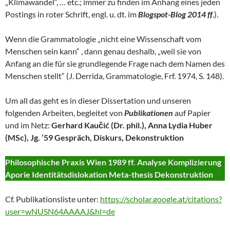
„Klimawandel“, … etc.; immer zu finden im Anhang eines jeden
Postings in roter Schrift, engl. u. dt. im
Blogspot-Blog 2014 ff
.).
Wenn die Grammatologie „nicht eine Wissenschaft vom
Menschen sein kann“ , dann genau deshalb, „weil sie von
Anfang an die für sie grundlegende Frage nach dem Namen des
Menschen stellt“ (J. Derrida, Grammatologie, Frf. 1974, S. 148).
Um all das geht es in dieser Dissertation und unseren
folgenden Arbeiten, begleitet von
Publikationen
auf Papier
und im Netz:
Gerhard Kaučić (Dr. phil.), Anna Lydia Huber
(MSc), Jg. ’59 Gespräch, Diskurs, Dekonstruktion
Philosophische Praxis Wien 1989 ff. Analyse Komplizierung
Aporie Identitätsdislokation Meta-thesis Dekonstruktion
Cf. Publikationsliste unter:
https://scholar.google.at/citations?
user=wNUSN64AAAAJ&hl=de