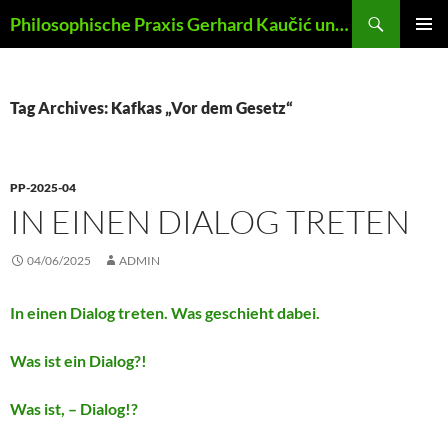
Skip
Search
Philosophische Praxis Gerhard Kaučić und Anna Lydia Huber
to
PRIMAR
content
MENU
Tag Archives: Kafkas „Vor dem Gesetz“
PP-2025-04
IN EINEN DIALOG TRETEN
04/06/2025
ADMIN
In einen Dialog treten. Was geschieht dabei.
Was ist ein Dialog?!
Was ist, – Dialog!?