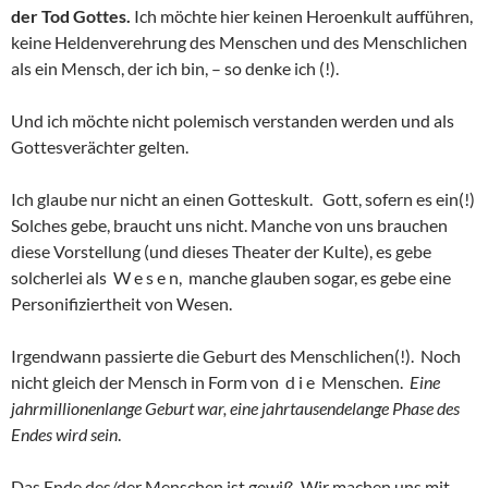
der Tod Gottes.
Ich möchte hier keinen Heroenkult aufführen,
keine Heldenverehrung des Menschen und des Menschlichen
als ein Mensch, der ich bin, – so denke ich (!).
Und ich möchte nicht polemisch verstanden werden und als
Gottesverächter gelten.
Ich glaube nur nicht an einen Gotteskult. Gott, sofern es ein(!)
Solches gebe, braucht uns nicht. Manche von uns brauchen
diese Vorstellung (und dieses Theater der Kulte), es gebe
solcherlei als W e s e n, manche glauben sogar, es gebe eine
Personifiziertheit von Wesen.
Irgendwann passierte die Geburt des Menschlichen(!). Noch
nicht gleich der Mensch in Form von d i e Menschen.
Eine
jahrmillionenlange Geburt war, eine jahrtausendelange Phase des
Endes wird sein
.
Das Ende des/der Menschen ist gewiß. Wir machen uns mit