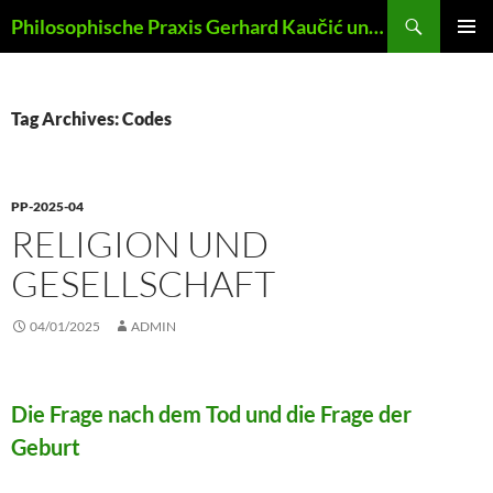
Skip
Search
Philosophische Praxis Gerhard Kaučić und Anna Lydia Huber
to
PRIMAR
content
MENU
Tag Archives: Codes
PP-2025-04
RELIGION UND
GESELLSCHAFT
04/01/2025
ADMIN
Die Frage nach dem Tod und die Frage der
Geburt