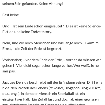
seinem Sein gefunden. Keine Ahnung!
Fast keine.
Und! Ist sein Ende schon eingeläutet? Dies ist keine Science-
Fiction und keine Endzeitstory.
Nein, sind wir noch Menschen und wie lange noch? Ganz im
Ernst, – die Zeit der Erde ist begrenzt.
Vorher aber, – vor dem Ende der Erde, – vorher, da müssen wir
gehen ! Vielleicht sogar schon lange vorher. Wer weiß. Je ne
sais pas.
Jacques Derrida beschreibt mit der Erfindung seiner D i f f é r a
n c e den Prozeß des Lebens (cf.
Teaser,
Blogspot-Blog 2014 ff.,
dt. u. engl.), in dem der Mensch ein Spezialfall ist, ein
einzigartiger Fall. Ein Zufall fast und doch ab einer gewissen
zurückgelegten Strecke an Prozessen physikalischer,