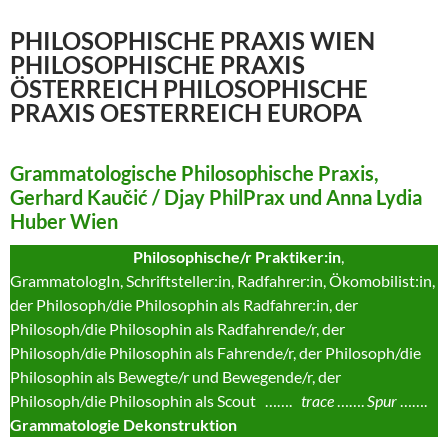
PHILOSOPHISCHE PRAXIS WIEN
PHILOSOPHISCHE PRAXIS
ÖSTERREICH PHILOSOPHISCHE
PRAXIS OESTERREICH EUROPA
Grammatologische Philosophische Praxis,
Gerhard Kaučić / Djay PhilPrax und Anna Lydia
Huber Wien
Philosophische/r Praktiker:in
,
GrammatologIn, Schriftsteller:in, Radfahrer:in, Ökomobilist:in,
der Philosoph/die Philosophin als Radfahrer:in, der
Philosoph/die Philosophin als Radfahrende/r, der
Philosoph/die Philosophin als Fahrende/r, der Philosoph/die
Philosophin als Bewegte/r und Bewegende/r, der
Philosoph/die Philosophin als Scout …….
trace
…….
Spur
…….
Grammatologie Dekonstruktion