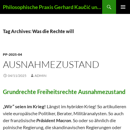
Skip
Search
Philosophische Praxis Gerhard Kaučić und Anna Lydia Huber
to
PRIMAR
content
MENU
Tag Archives: Was die Rechte will
PP-2025-04
AUSNAHMEZUSTAND
04/11/2025
ADMIN
Grundrechte Freiheitsrechte Ausnahmezustand
„Wir“ seien im Krieg!
Längst im
hybriden
Krieg! So artikulieren
viele europäische Politiker, Berater, Militäranalysten. So auch
der französische
Präsident Macron
. So oder so ähnlich die
polnische Regierung, die skandinavischen Regierungen oder