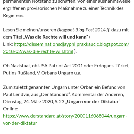
permanenten Notstand zu schaffen. Von einer ausnahmsweise
ergriffenen provisorischen Maßnahme zu einer Technik des
Regierens.
Lesen Sie meinen/unseren
Blogspot-Blog-Post 2014 ff
. dazu mit
dem Titel „
Was die Rechte will und kann
“ (
Link:
https://disseminationsdjayphilpraxkaucic.blogspot.com/
2018/02/was-die-rechte-will.html
).
Ob Nazistaat, ob USA Patriot Act 2001 oder Erdogans‘ Türkei,
Putins Rußland, V. Orbans Ungarn u.a.
Zum zuletzt genannten Ungarn unter Orban ein Befund von
Paul Lendvai, aus „Der Standard“, Kommentar der Anderen,
Dienstag, 24. März 2020, S. 23 „
Ungarn vor der Diktatur
“
Online:
https://www.derstandard.at/story/2000116068044/ungarn-
vor-der-diktatur