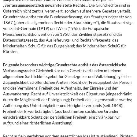
„
verfassungsgesetzlich gewährleistete Rechte
„. Die Grundrechte sind in
Österreich nicht zentral verankert, sondern auf mehrere Gesetze verteilt.
Grundrechte enthalten die Bundesverfassung, das Staatsgrundgesetz von
1867 („über die allgemeinen Rechte der Staatsbürger“), die Staatsverträge
von Saint-Germain (1919) und Wien (1955), die Europäische
Menschenrechtskonvention von 1958, das Zivildienstgesetz und das
Datenschutzgesetz, das Auslieferungs- und Rechtshilfegesetz; das
Minderheiten-SchulG für das Burgenland; das Minderheiten-SchulG für
Kärnten.
Folgende besonders wichtige Grundrechte enthält das österreichische
Verfassungsrecht:
Gleichheit vor dem Gesetz (verbunden mit einem
allgemeinen Sachlichkeitsgebot für Gesetzgeber und Vollziehung); gleiche
Zugänglichkeit zu öffentlichen Ämtern; Recht der Freizügigkeit der Person
und des Vermögens; Freiheit des Aufenthalts, der Einreise und der
Auswanderung; Recht auf Unverletzlichkeit des Eigentums (eingeschränkt
durch die Möglichkeit der Enteignung); Freiheit des Liegenschaftserwerbs;
Aufhebung des Untertänigkeits- und Hörigkeitsverbands (seit 1848);
Freiheit der Erwerbstätigkeit (aus bestimmten sachlichen Gründen
einschränkbar); Schutz der persönlichen Freiheit (einschränkbar nur
aufgrund einer richterlichen Anordnung);
Recht auf ein Verfahren vor dem gesetzlichen (das ist zuständigen) Richter;