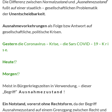
Die Differenz zwischen
Normalzustand
und „
Ausnahmezustand
“
fußt auf einer staatlich – gesellschaftlichen Problematik
der
Unentscheidbarkeit
.
Ausnahmevorkehrungen
als Folge bzw Antwort auf
gesellschaftliche, politische Krisen.
Gestern
die Coronavirus – Krise, – die Sars COVID – 19 – K r i
s e.
Heute
!?
Morgen
!?
Meist in Bürgerkriegszeiten in Verwendung, – dieser
„Begriff“
A u s n a h m e z u s t a n d
!
Ein Notstand, vorerst ohne Rechtsform
, da der Begriff
Ausnahmezustand auf einem Grenzgang zwischen Recht und