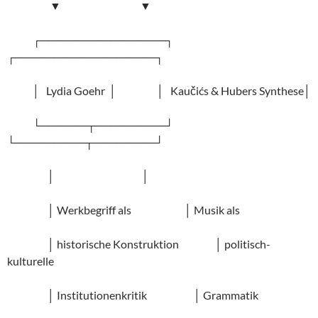
▼ ▼
┌────────────────┐
┌──────────────────┐
│ Lydia Goehr │ │ Kaučićs & Hubers Synthese│
└──────┬─────────┘
└─────────┬────────┘
│ │
│ Werkbegriff als │ Musik als
│ historische Konstruktion │ politisch-
kulturelle
│ Institutionenkritik │ Grammatik