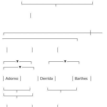
└────────────┬─────────────┘
│
┌────────────────────────────────┼────
────────────────────────────┐
│ │ │
┌────▼────┐ ┌─────▼────┐
┌─────▼────┐
│ Adorno │ │ Derrida │ │ Barthes │
└────┬────┘ └────┬─────┘
└────┬─────┘
│ │ │