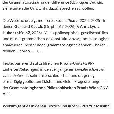
der Grammato
techné
, ja der différ
a
nce (cf.
Jacques Derrida
,
siehe unten die Urls/Links dazu), sprechen zu wollen.
Die Websuche zeigt mehrere aktuelle
Texte
(2024–2025), in
denen
Gerhard Kaučić
(Dr. phil.,67, 2026) &
Anna Lydia
Huber
(MSc, 67, 2026) Musik philosophisch, gesellschaftlich
und musik-grammatisch‑dekonstruktiv bzw grammatologisch
analysieren (besser noch: grammatologisch denken – hören –
denken – hören – …), –
Texte
, basierend auf zahlreichen
Praxis
-Units (
GPP
-
Einheiten/Sitzungen) in den vergangenen
beinahe schon vier
Jahrzehnten
mit sehr unterschiedlichen und oft genug
einschlägig gebildeten Gästen und vielen Fragestellungen in
der
Grammatologischen Philosophischen Praxis Wien
GK &
ALH.
Worum geht es in deren Texten und ihren GPPs zur Musik?