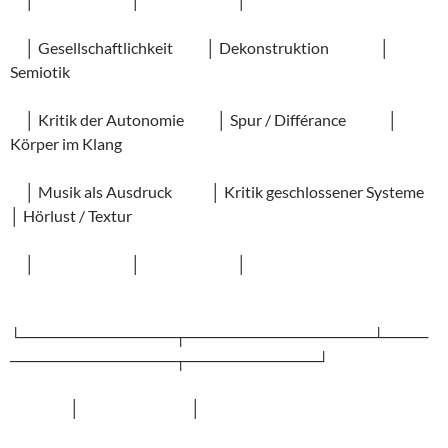
│ Gesellschaftlichkeit │ Dekonstruktion │
Semiotik
│ Kritik der Autonomie │ Spur / Différance │
Körper im Klang
│ Musik als Ausdruck │ Kritik geschlossener Systeme
│ Hörlust / Textur
│ │ │
└──────────────┬─────────────────┴────
───────────────┬────────────┘
│ │