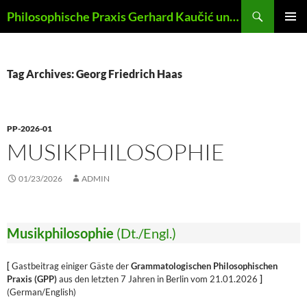
Skip
Search
Philosophische Praxis Gerhard Kaučić und Anna Lydia Huber
to
PRIMAR
content
MENU
Tag Archives: Georg Friedrich Haas
PP-2026-01
MUSIKPHILOSOPHIE
01/23/2026
ADMIN
Musikphilosophie
(Dt./Engl.)
[
Gastbeitrag einiger Gäste der
Grammatologischen Philosophischen
Praxis (GPP)
aus den letzten 7 Jahren in Berlin vom 21.01.2026
]
(German/English)