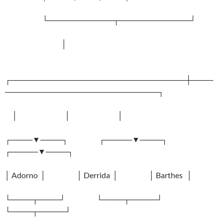
└────────────┬─────────────┘
│
┌────────────────────────────────┼────
────────────────────────────┐
│ │ │
┌────▼────┐ ┌─────▼────┐
┌─────▼────┐
│ Adorno │ │ Derrida │ │ Barthes │
└────┬────┘ └────┬─────┘
└────┬─────┘