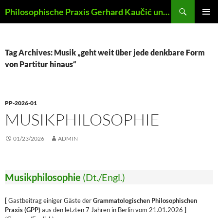
Skip
Search
Philosophische Praxis Gerhard Kaučić und Anna Lydia Huber
to
PRIMAR
content
MENU
Tag Archives: Musik „geht weit über jede denkbare Form
von Partitur hinaus“
PP-2026-01
MUSIKPHILOSOPHIE
01/23/2026
ADMIN
Musikphilosophie
(Dt./Engl.)
[
Gastbeitrag einiger Gäste der
Grammatologischen Philosophischen
Praxis (GPP)
aus den letzten 7 Jahren in Berlin vom 21.01.2026
]