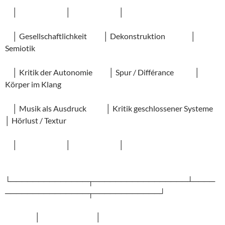
│ │ │
│ Gesellschaftlichkeit │ Dekonstruktion │
Semiotik
│ Kritik der Autonomie │ Spur / Différance │
Körper im Klang
│ Musik als Ausdruck │ Kritik geschlossener Systeme
│ Hörlust / Textur
│ │ │
└──────────────┬─────────────────┴────
───────────────┬────────────┘
│ │