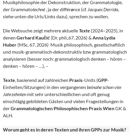
Musikphilosophie der Dekonstruktion, der Grammatologie,
der Grammato
techné
, ja der différ
a
nce (cf.
Jacques Derrida
,
siehe unten die Urls/Links dazu), sprechen zu wollen.
Die Websuche zeigt mehrere aktuelle
Texte
(2024–2025), in
denen
Gerhard Kaučić
(Dr. phil.,67, 2026) &
Anna Lydia
Huber
(MSc, 67, 2026) Musik philosophisch, gesellschaftlich
und musik-grammatisch‑dekonstruktiv bzw grammatologisch
analysieren (besser noch: grammatologisch denken – hören –
denken – hören – …), –
Texte
, basierend auf zahlreichen
Praxis
-Units (
GPP
-
Einheiten/Sitzungen) in den vergangenen
beinahe schon vier
Jahrzehnten
mit sehr unterschiedlichen und oft genug
einschlägig gebildeten Gästen und vielen Fragestellungen in
der
Grammatologischen Philosophischen Praxis Wien
GK &
ALH.
Worum geht es in deren Texten und ihren GPPs zur Musik?