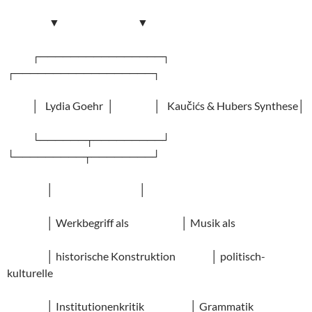
▼ ▼
┌────────────────┐
┌──────────────────┐
│ Lydia Goehr │ │ Kaučićs & Hubers Synthese│
└──────┬─────────┘
└─────────┬────────┘
│ │
│ Werkbegriff als │ Musik als
│ historische Konstruktion │ politisch-
kulturelle
│ Institutionenkritik │ Grammatik