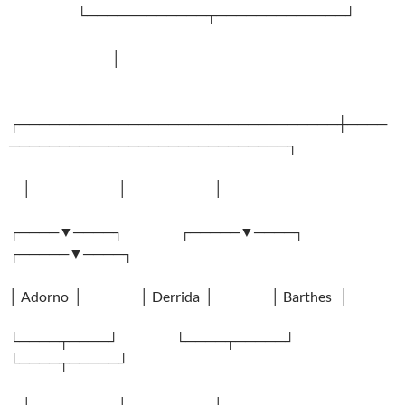
└────────────┬─────────────┘
│
┌────────────────────────────────┼────
────────────────────────────┐
│ │ │
┌────▼────┐ ┌─────▼────┐
┌─────▼────┐
│ Adorno │ │ Derrida │ │ Barthes │
└────┬────┘ └────┬─────┘
└────┬─────┘
│ │ │