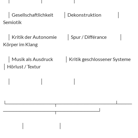
│ Gesellschaftlichkeit │ Dekonstruktion │
Semiotik
│ Kritik der Autonomie │ Spur / Différance │
Körper im Klang
│ Musik als Ausdruck │ Kritik geschlossener Systeme
│ Hörlust / Textur
│ │ │
└──────────────┬─────────────────┴────
───────────────┬────────────┘
│ │