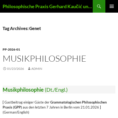
Skip
Search
Philosophische Praxis Gerhard Kaučić und Anna Lydia Huber
to
PRIMAR
content
MENU
Tag Archives: Genet
PP-2026-01
MUSIKPHILOSOPHIE
01/23/2026
ADMIN
Musikphilosophie
(Dt./Engl.)
[
Gastbeitrag einiger Gäste der
Grammatologischen Philosophischen
Praxis (GPP)
aus den letzten 7 Jahren in Berlin vom 21.01.2026
]
(German/English)