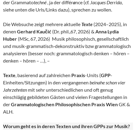
der Grammato
techné
, ja der différ
a
nce (cf.
Jacques Derrida
,
siehe unten die Urls/Links dazu), sprechen zu wollen.
Die Websuche zeigt mehrere aktuelle
Texte
(2024–2025), in
denen
Gerhard Kaučić
(Dr. phil.,67, 2026) &
Anna Lydia
Huber
(MSc, 67, 2026) Musik philosophisch, gesellschaftlich
und musik-grammatisch‑dekonstruktiv bzw grammatologisch
analysieren (besser noch: grammatologisch denken – hören –
denken – hören – …), –
Texte
, basierend auf zahlreichen
Praxis
-Units (
GPP
-
Einheiten/Sitzungen) in den vergangenen
beinahe schon vier
Jahrzehnten
mit sehr unterschiedlichen und oft genug
einschlägig gebildeten Gästen und vielen Fragestellungen in
der
Grammatologischen Philosophischen Praxis Wien
GK &
ALH.
Worum geht es in deren Texten und ihren GPPs zur Musik?