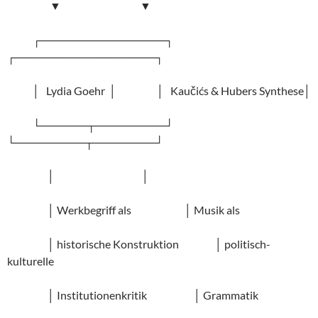
▼ ▼
┌────────────────┐
┌──────────────────┐
│ Lydia Goehr │ │ Kaučićs & Hubers Synthese│
└──────┬─────────┘
└─────────┬────────┘
│ │
│ Werkbegriff als │ Musik als
│ historische Konstruktion │ politisch-
kulturelle
│ Institutionenkritik │ Grammatik