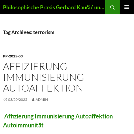
Skip
Search
Philosophische Praxis Gerhard Kaučić und Anna Lydia Huber
to
PRIMAR
content
MENU
Tag Archives: terrorism
PP-2025-03
AFFIZIERUNG
IMMUNISIERUNG
AUTOAFFEKTION
03/20/2025
ADMIN
Affizierung Immunisierung Autoaffektion
Autoimmunität