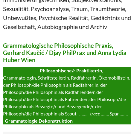
Sexualität, Psychoanalyse, Traum, Traumtheorie,
Unbewußtes, Psychische Realität, Gedächtnis und
Gesellschaft, Autobiographie und Archiv
Grammatologische Philosophische Praxis,
Gerhard Kaučić / Djay PhilPrax und Anna Lydia
Huber Wien
Philosophische/r Praktiker:in
,
GrammatologIn, Schriftsteller:in, Radfahrer:in, Ökomobilist:in,
der Philosoph/die Philosophin als Radfahrer:in, der
Philosoph/die Philosophin als Radfahrende/r, der
Philosoph/die Philosophin als Fahrende/r, der Philosoph/die
Philosophin als Bewegte/r und Bewegende/r, der
Philosoph/die Philosophin als Scout …….
trace
…….
Spur
…….
Grammatologie Dekonstruktion