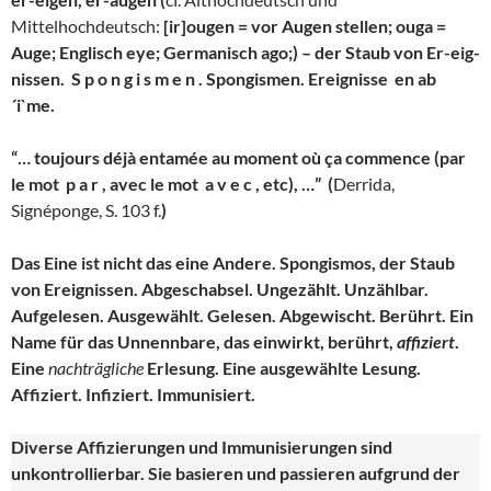
Mittelhochdeutsch:
[ir]ougen = vor Augen stellen; ouga =
Auge; Englisch eye; Germanisch ago;) – der Staub von Er-eig-
nissen.
S p o n g i s m e n . Spongismen. Ereignisse en ab
´i`me.
“… toujours déjà entamée au moment où
ç
a commence (par
le mot p a r , avec le mot a v e c , etc), …”
(
Derrida,
Signéponge, S. 103 f.
)
Das Eine ist nicht das eine Andere. Spongismos, der Staub
von Ereignissen. Abgeschabsel. Ungezählt. Unzählbar.
Aufgelesen. Ausgewählt. Gelesen. Abgewischt. Berührt. Ein
Name für das Unnennbare, das einwirkt, berührt,
affiziert
.
Eine
nachträgliche
Erlesung. Eine ausgewählte Lesung.
Affiziert. Infiziert. Immunisiert.
Diverse Affizierungen und Immunisierungen sind
unkontrollierbar. Sie basieren und passieren aufgrund der