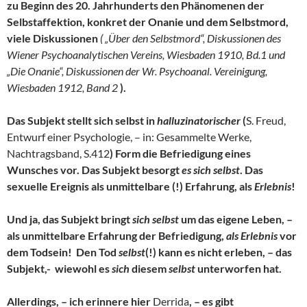
zu Beginn des 20. Jahrhunderts den Phänomenen der
Selbstaffektion, konkret der Onanie und dem Selbstmord,
viele Diskussionen
( „Über den Selbstmord“, Diskussionen des
Wiener Psychoanalytischen Vereins, Wiesbaden 1910, Bd.1 und
„Die Onanie“, Diskussionen der Wr. Psychoanal. Vereinigung,
Wiesbaden 1912, Band 2
).
Das Subjekt stellt sich selbst in
halluzinatorischer
(
S. Freud,
Entwurf einer Psychologie, – in: Gesammelte Werke,
Nachtragsband, S.412
) Form die Befriedigung eines
Wunsches vor. Das Subjekt besorgt
es sich selbst
. Das
sexuelle Ereignis als unmittelbare (!) Erfahrung, als
Erlebnis
!
Und ja, das Subjekt bringt
sich selbst
um das eigene Leben, –
als unmittelbare Erfahrung der Befriedigung,
als Erlebnis
vor
dem Todsein! Den Tod
selbst
(!) kann es nicht erleben, – das
Subjekt,- wiewohl es
sich
diesem
selbst
unterworfen hat.
Allerdings, – ich erinnere hier
Derrida
, – es gibt