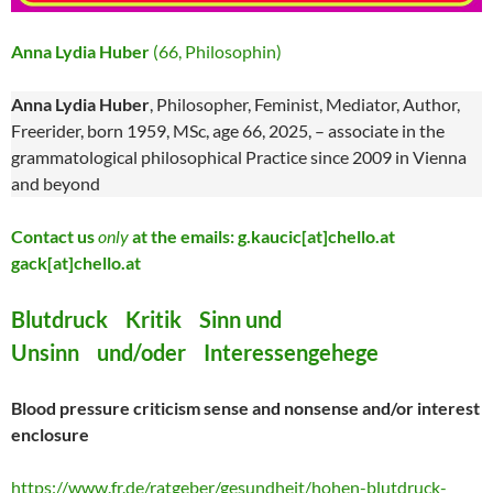
Anna Lydia Huber
(66, Philosophin)
Anna Lydia Huber
, Philosopher, Feminist, Mediator, Author,
Freerider, born 1959, MSc, age 66, 2025, – associate in the
grammatological philosophical Practice since 2009 in Vienna
and beyond
Contact us
only
at the emails: g.kaucic[at]chello.at
gack[at]chello.at
Blutdruck Kritik Sinn und
Unsinn und/oder Interessengehege
Blood pressure criticism sense and nonsense and/or interest
enclosure
https://www.fr.de/ratgeber/gesundheit/hohen-blutdruck-