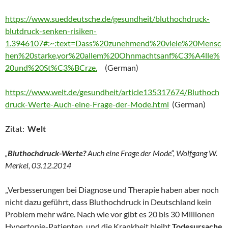
https://www.sueddeutsche.de/gesundheit/bluthochdruck-
blutdruck-senken-risiken-
1.3946107#:~:text=Dass%20zunehmend%20viele%20Mensc
hen%20starke,vor%20allem%20Ohnmachtsanf%C3%A4lle%
20und%20St%C3%BCrze.
(German)
https://www.welt.de/gesundheit/article135317674/Bluthoch
druck-Werte-Auch-eine-Frage-der-Mode.html
(German)
Zitat:
Welt
„
Bluthochdruck-Werte?
Auch eine Frage der Mode“, Wolfgang W.
Merkel, 03.12.2014
„Verbesserungen bei Diagnose und Therapie haben aber noch
nicht dazu geführt, dass Bluthochdruck in Deutschland kein
Problem mehr wäre. Nach wie vor gibt es 20 bis 30 Millionen
Hypertonie-Patienten, und die Krankheit bleibt
Todesursache