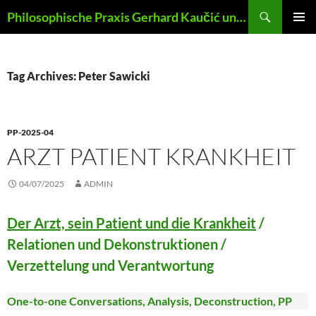
Skip
Search
Philosophische Praxis Gerhard Kaučić und Anna Lydia Huber
to
PRIMAR
content
MENU
Tag Archives: Peter Sawicki
PP-2025-04
ARZT PATIENT KRANKHEIT
04/07/2025
ADMIN
Der Arzt, sein Patient und die Krankheit
/
Relationen und Dekonstruktionen /
Verzettelung und Verantwortung
One-to-one Conversations, Analysis, Deconstruction, PP