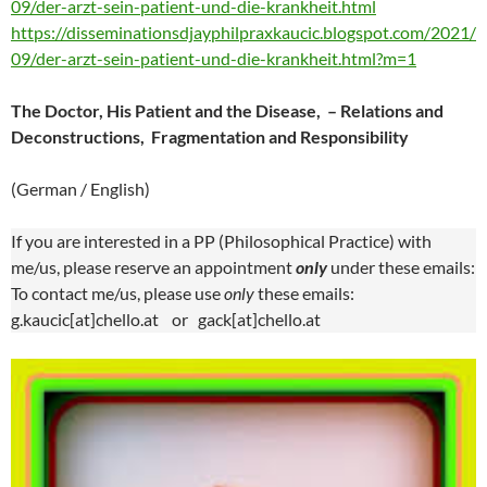
09/der-arzt-sein-patient-und-die-krankheit.html
https://disseminationsdjayphilpraxkaucic.blogspot.com/2021/
09/der-arzt-sein-patient-und-die-krankheit.html?m=1
The Doctor, His Patient and the Disease, – Relations and
Deconstructions, Fragmentation and Responsibility
(German / English)
If you are interested in a PP (Philosophical Practice) with
me/us, please reserve an appointment
only
under these emails:
To contact me/us, please use
only
these emails:
g.kaucic[at]chello.at or gack[at]chello.at