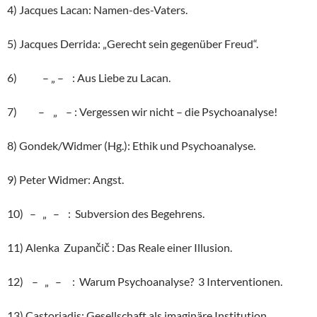
4) Jacques Lacan: Namen-des-Vaters.
5) Jacques Derrida: „Gerecht sein gegenüber Freud“.
6) – „ – : Aus Liebe zu Lacan.
7) – „ – : Vergessen wir nicht – die Psychoanalyse!
8) Gondek/Widmer (Hg.): Ethik und Psychoanalyse.
9) Peter Widmer: Angst.
10) – „ – : Subversion des Begehrens.
11) Alenka Zupančič : Das Reale einer Illusion.
12) – „ – : Warum Psychoanalyse? 3 Interventionen.
13) Castoriadis: Gesellschaft als imaginäre Institution.