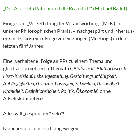
„Der Arzt, sein Patient und die Krankheit“ (Michael Balint).
Einiges zur „Verzettelung der Verantwortung“ (M. B.) in
unserer Philosophischen Praxis, – nachgespürt und >heraus-
er
inn
ert< aus einer Folge von Sitzungen (Meetings) in den
letzten fünf Jahren.
Eine „verhaltene“ Folge an PPs zu einem Thema und
gleichzeitig mehreren Themata („
Blutdruck“, Bluthochdruck,
Herz-Kreislauf, Lebensgestaltung, Gestaltungsunfähigkeit,
Abhängigkeiten, Grenzen, Passagen, Schwellen, Gesundheit,
Krankheit, Definitionshoheit, Politik, Ökonomie
) ohne
Allseitskompetenz.
Alles will „
be
sprochen“ sein?!
Manches allein mit sich abgewogen.