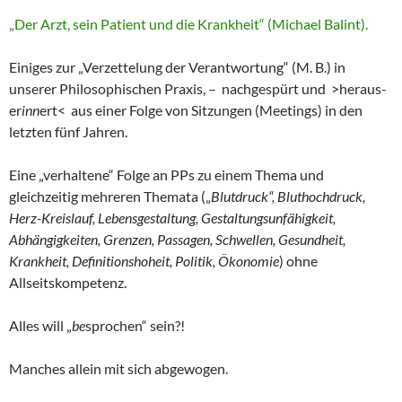
„Der Arzt, sein Patient und die Krankheit“ (Michael Balint).
Einiges zur „Verzettelung der Verantwortung“ (M. B.) in
unserer Philosophischen Praxis, – nachgespürt und >heraus-
er
inn
ert< aus einer Folge von Sitzungen (Meetings) in den
letzten fünf Jahren.
Eine „verhaltene“ Folge an PPs zu einem Thema und
gleichzeitig mehreren Themata („
Blutdruck“, Bluthochdruck,
Herz-Kreislauf, Lebensgestaltung, Gestaltungsunfähigkeit,
Abhängigkeiten, Grenzen, Passagen, Schwellen, Gesundheit,
Krankheit, Definitionshoheit, Politik, Ökonomie
) ohne
Allseitskompetenz.
Alles will „
be
sprochen“ sein?!
Manches allein mit sich abgewogen.