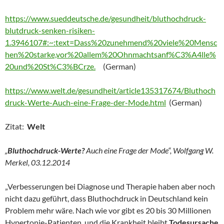
https://www.sueddeutsche.de/gesundheit/bluthochdruck-
blutdruck-senken-risiken-
1.3946107#:~:text=Dass%20zunehmend%20viele%20Mensc
hen%20starke,vor%20allem%20Ohnmachtsanf%C3%A4lle%
20und%20St%C3%BCrze.
(German)
https://www.welt.de/gesundheit/article135317674/Bluthoch
druck-Werte-Auch-eine-Frage-der-Mode.html
(German)
Zitat:
Welt
„
Bluthochdruck-Werte?
Auch eine Frage der Mode“, Wolfgang W.
Merkel, 03.12.2014
„Verbesserungen bei Diagnose und Therapie haben aber noch
nicht dazu geführt, dass Bluthochdruck in Deutschland kein
Problem mehr wäre. Nach wie vor gibt es 20 bis 30 Millionen
Hypertonie-Patienten, und die Krankheit bleibt
Todesursache