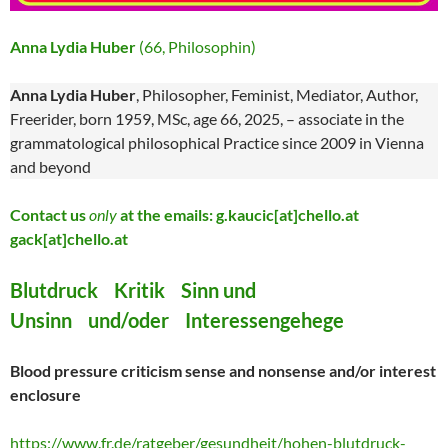
Anna Lydia Huber
(66, Philosophin)
Anna Lydia Huber
, Philosopher, Feminist, Mediator, Author,
Freerider, born 1959, MSc, age 66, 2025, – associate in the
grammatological philosophical Practice since 2009 in Vienna
and beyond
Contact us
only
at the emails: g.kaucic[at]chello.at
gack[at]chello.at
Blutdruck Kritik Sinn und
Unsinn und/oder Interessengehege
Blood pressure criticism sense and nonsense and/or interest
enclosure
https://www.fr.de/ratgeber/gesundheit/hohen-blutdruck-