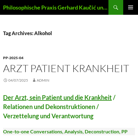
Skip
Search
Philosophische Praxis Gerhard Kaučić und Anna Lydia Huber
to
PRIMAR
content
MENU
Tag Archives: Alkohol
PP-2025-04
ARZT PATIENT KRANKHEIT
04/07/2025
ADMIN
Der Arzt, sein Patient und die Krankheit
/
Relationen und Dekonstruktionen /
Verzettelung und Verantwortung
One-to-one Conversations, Analysis, Deconstruction, PP