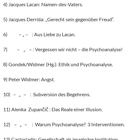
4) Jacques Lacan: Namen-des-Vaters.
5) Jacques Derrida: „Gerecht sein gegenüber Freud“.
6) – „ – : Aus Liebe zu Lacan.
7) – „ – : Vergessen wir nicht – die Psychoanalyse!
8) Gondek/Widmer (Hg.): Ethik und Psychoanalyse.
9) Peter Widmer: Angst.
10) – „ – : Subversion des Begehrens.
11) Alenka Zupančič : Das Reale einer Illusion.
12) – „ – : Warum Psychoanalyse? 3 Interventionen.
13) Castoriadis: Gesellschaft als imaginäre Institution.