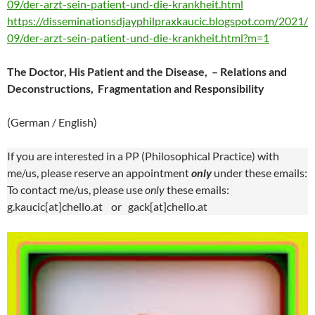
09/der-arzt-sein-patient-und-die-krankheit.html
https://disseminationsdjayphilpraxkaucic.blogspot.com/2021/
09/der-arzt-sein-patient-und-die-krankheit.html?m=1
The Doctor, His Patient and the Disease, – Relations and
Deconstructions, Fragmentation and Responsibility
(German / English)
If you are interested in a PP (Philosophical Practice) with
me/us, please reserve an appointment
only
under these emails:
To contact me/us, please use
only
these emails:
g.kaucic[at]chello.at or gack[at]chello.at