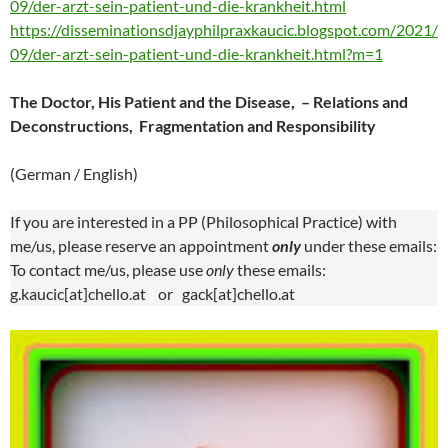
09/der-arzt-sein-patient-und-die-krankheit.html
https://disseminationsdjayphilpraxkaucic.blogspot.com/2021/
09/der-arzt-sein-patient-und-die-krankheit.html?m=1
The Doctor, His Patient and the Disease, – Relations and
Deconstructions, Fragmentation and Responsibility
(German / English)
If you are interested in a PP (Philosophical Practice) with
me/us, please reserve an appointment
only
under these emails:
To contact me/us, please use
only
these emails:
g.kaucic[at]chello.at or gack[at]chello.at