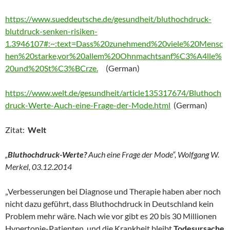
https://www.sueddeutsche.de/gesundheit/bluthochdruck-
blutdruck-senken-risiken-
1.3946107#:~:text=Dass%20zunehmend%20viele%20Mensc
hen%20starke,vor%20allem%20Ohnmachtsanf%C3%A4lle%
20und%20St%C3%BCrze.
(German)
https://www.welt.de/gesundheit/article135317674/Bluthoch
druck-Werte-Auch-eine-Frage-der-Mode.html
(German)
Zitat:
Welt
„
Bluthochdruck-Werte?
Auch eine Frage der Mode“, Wolfgang W.
Merkel, 03.12.2014
„Verbesserungen bei Diagnose und Therapie haben aber noch
nicht dazu geführt, dass Bluthochdruck in Deutschland kein
Problem mehr wäre. Nach wie vor gibt es 20 bis 30 Millionen
Hypertonie-Patienten, und die Krankheit bleibt
Todesursache