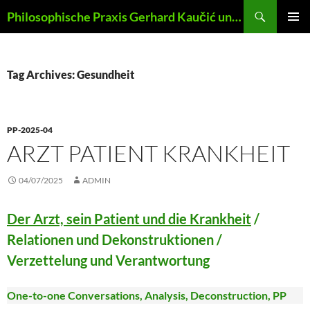
Skip
Search
Philosophische Praxis Gerhard Kaučić und Anna Lydia Huber
to
PRIMAR
content
MENU
Tag Archives: Gesundheit
PP-2025-04
ARZT PATIENT KRANKHEIT
04/07/2025
ADMIN
Der Arzt, sein Patient und die Krankheit
/
Relationen und Dekonstruktionen /
Verzettelung und Verantwortung
One-to-one Conversations, Analysis, Deconstruction, PP