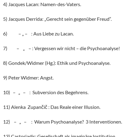
4) Jacques Lacan: Namen-des-Vaters.
5) Jacques Derrida: „Gerecht sein gegenüber Freud“.
6) – „ – : Aus Liebe zu Lacan.
7) – „ – : Vergessen wir nicht – die Psychoanalyse!
8) Gondek/Widmer (Hg.): Ethik und Psychoanalyse.
9) Peter Widmer: Angst.
10) – „ – : Subversion des Begehrens.
11) Alenka Zupančič : Das Reale einer Illusion.
12) – „ – : Warum Psychoanalyse? 3 Interventionen.
13) Castoriadis: Gesellschaft als imaginäre Institution.