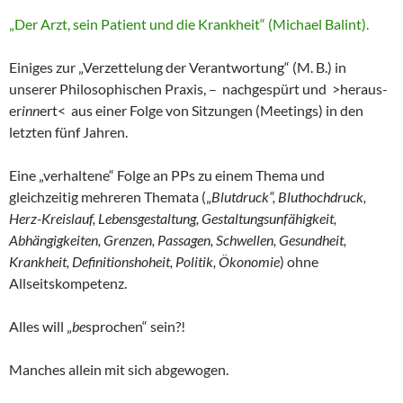
„Der Arzt, sein Patient und die Krankheit“ (Michael Balint).
Einiges zur „Verzettelung der Verantwortung“ (M. B.) in
unserer Philosophischen Praxis, – nachgespürt und >heraus-
er
inn
ert< aus einer Folge von Sitzungen (Meetings) in den
letzten fünf Jahren.
Eine „verhaltene“ Folge an PPs zu einem Thema und
gleichzeitig mehreren Themata („
Blutdruck“, Bluthochdruck,
Herz-Kreislauf, Lebensgestaltung, Gestaltungsunfähigkeit,
Abhängigkeiten, Grenzen, Passagen, Schwellen, Gesundheit,
Krankheit, Definitionshoheit, Politik, Ökonomie
) ohne
Allseitskompetenz.
Alles will „
be
sprochen“ sein?!
Manches allein mit sich abgewogen.