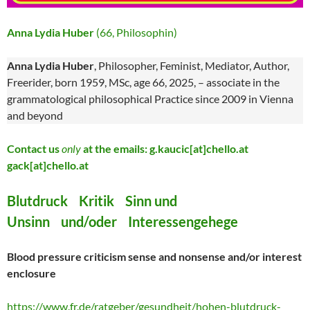
Anna Lydia Huber
(66, Philosophin)
Anna Lydia Huber
, Philosopher, Feminist, Mediator, Author,
Freerider, born 1959, MSc, age 66, 2025, – associate in the
grammatological philosophical Practice since 2009 in Vienna
and beyond
Contact us
only
at the emails: g.kaucic[at]chello.at
gack[at]chello.at
Blutdruck Kritik Sinn und
Unsinn und/oder Interessengehege
Blood pressure criticism sense and nonsense and/or interest
enclosure
https://www.fr.de/ratgeber/gesundheit/hohen-blutdruck-