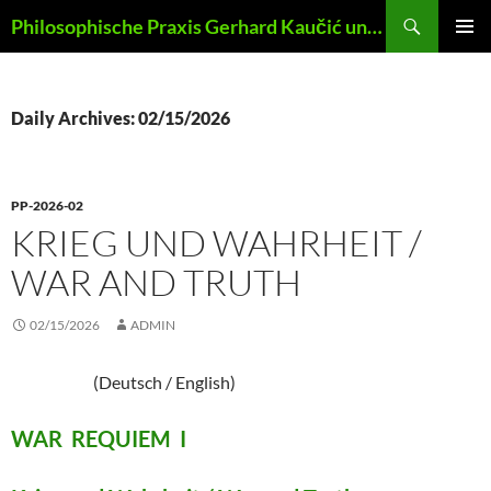
Skip
Search
Philosophische Praxis Gerhard Kaučić und Anna Lydia Huber
to
PRIMAR
content
MENU
Daily Archives: 02/15/2026
PP-2026-02
KRIEG UND WAHRHEIT /
WAR AND TRUTH
02/15/2026
ADMIN
(Deutsch / English)
WAR REQUIEM I