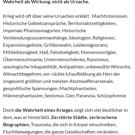
Wahrheit als Wirkung
,
nicht als Ursache.
Krieg wird oft über seine Ursachen erklärt. Machtinteressen,
Historische Gebietsansprüche, Territorialstreitigkeiten,
Imperiale Phantasmagorien, Historische
Verblendungszusammenhänge, Ideologien, Religionen,
Expansionsgelüste, Größenwahn, Leidensignoranz,
Mitleidslosigkeit, Haß, Feindseligkeit, Massenmordgier,
Übermenschmanie, Untermenschdenke, Rassismus,
sexologische Inkapabilität, Antipathien, unbewußte Wünsche,
Allmachtbegehren, ver-
rück
te Ichaufblähung als Herr der
insgesamt größten und meisten Atomwaffenarsenale,
geopolitische Spannungen, Machtphantasien,
Männerphantasien, Sexismus, Gier, Paranoia, Schizophrenie.
Doch
die Wahrheit eines Krieges
zeigt sich viel deutlicher in
dem, was er hinterläßt.
Zerstörte Städte, zerbrochene
Biographien
, Traumata, die sich in Körper einschreiben,
Fluchtbewegungen, die ganze Gesellschaften verändern.