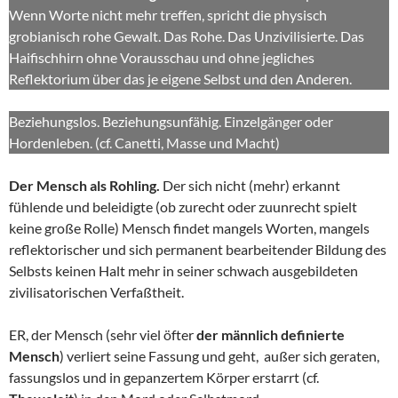
Wenn Worte nicht mehr treffen, spricht die physisch
grobianisch rohe Gewalt. Das Rohe. Das Unzivilisierte. Das
Haifischhirn ohne Vorausschau und ohne jegliches
Reflektorium über das je eigene Selbst und den Anderen.
Beziehungslos. Beziehungsunfähig. Einzelgänger oder
Hordenleben. (cf. Canetti, Masse und Macht)
Der Mensch als Rohling.
Der sich nicht (mehr) erkannt
fühlende und beleidigte (ob zurecht oder zuunrecht spielt
keine große Rolle) Mensch findet mangels Worten, mangels
reflektorischer und sich permanent bearbeitender Bildung des
Selbsts keinen Halt mehr in seiner schwach ausgebildeten
zivilisatorischen Verfaßtheit.
ER, der Mensch (sehr viel öfter
der männlich definierte
Mensch
) verliert seine Fassung und geht, außer sich geraten,
fassungslos und in gepanzertem Körper erstarrt (cf.