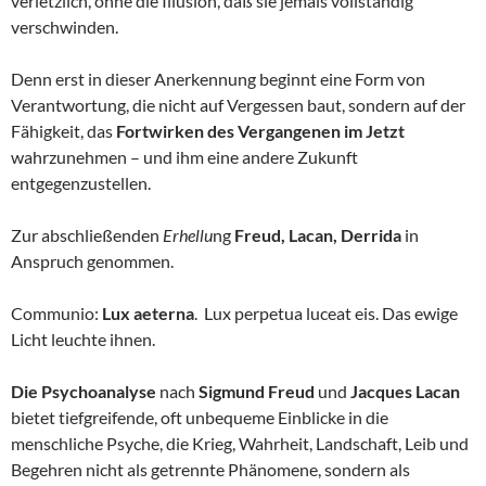
verletzlich, ohne die Illusion, daß sie jemals vollständig
verschwinden.
Denn erst in dieser Anerkennung beginnt eine Form von
Verantwortung, die nicht auf Vergessen baut, sondern auf der
Fähigkeit, das
Fortwirken des Vergangenen im Jetzt
wahrzunehmen – und ihm eine andere Zukunft
entgegenzustellen.
Zur abschließenden
Erhellu
ng
Freud, Lacan, Derrida
in
Anspruch genommen.
Communio:
Lux aeterna
. Lux perpetua luceat eis. Das ewige
Licht leuchte ihnen.
Die Psychoanalyse
nach
Sigmund Freud
und
Jacques Lacan
bietet tiefgreifende, oft unbequeme Einblicke in die
menschliche Psyche, die Krieg, Wahrheit, Landschaft, Leib und
Begehren nicht als getrennte Phänomene, sondern als