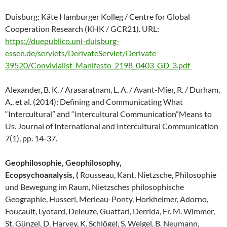
Duisburg: Käte Hamburger Kolleg / Centre for Global
Cooperation Research (KHK / GCR21). URL:
https://duepublico.uni-duisburg-
essen.de/servlets/DerivateServlet/Derivate-
39520/Convivialist_Manifesto_2198_0403_GD_3.pdf
Alexander, B. K. / Arasaratnam, L. A. / Avant-Mier, R. / Durham,
A., et al. (2014): Defining and Communicating What
“Intercultural” and “Intercultural Communication”Means to
Us. Journal of International and Intercultural Communication
7(1), pp. 14-37.
Geophilosophie,
Geophilosophy,
Ecopsychoanalysis,
(
Rousseau, Kant, Nietzsche, Philosophie
und Bewegung im Raum, Nietzsches philosophische
Geographie, Husserl, Merleau-Ponty, Horkheimer, Adorno,
Foucault, Lyotard, Deleuze, Guattari, Derrida, Fr. M. Wimmer,
St. Günzel, D. Harvey, K. Schlögel, S. Weigel, B. Neumann,