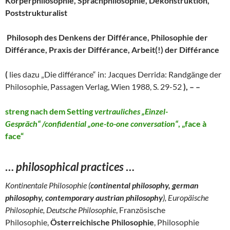
Körperphilosophie, Sprachphilosophie, Dekonstruktion,
Poststrukturalist
Philosoph des Denkens der Différance, Philosophie der
Différance, Praxis der Différance, Arbeit(!) der Différance
(
lies dazu „Die différance“ in: Jacques Derrida: Randgänge der
Philosophie, Passagen Verlag, Wien 1988, S. 29-52
), – –
streng nach dem
Setting
vertrauliches „Einzel-
Gespräch“ /confidential „one-to-one conversation“
, „face à
face“
…
philosophical practices
…
Kontinentale Philosophie (
continental philosophy, german
philosophy, contemporary austrian philosophy
), Europäische
Philosophie, Deutsche Philosophie
, Französische
Philosophie,
Österreichische Philosophie
, Philosophie