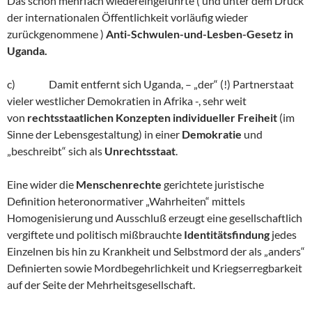
Das schon mehrfach wiedereingeführte ( und unter dem Druck
der internationalen Öffentlichkeit vorläufig wieder
zurückgenommene )
Anti-Schwulen-und-Lesben-Gesetz in
Uganda.
c) Damit entfernt sich Uganda, – „der“ (!) Partnerstaat
vieler westlicher Demokratien in Afrika -, sehr weit
von
rechtsstaatlichen Konzepten individueller Freiheit
(im
Sinne der Lebensgestaltung) in einer
Demokratie
und
„beschreibt“ sich als
Unrechtsstaat
.
Eine wider die
Menschenrechte
gerichtete juristische
Definition heteronormativer „Wahrheiten“ mittels
Homogenisierung und Ausschluß erzeugt eine gesellschaftlich
vergiftete und politisch mißbrauchte
Identitätsfindung
jedes
Einzelnen bis hin zu Krankheit und Selbstmord der als „anders“
Definierten sowie Mordbegehrlichkeit und Kriegserregbarkeit
auf der Seite der Mehrheitsgesellschaft.