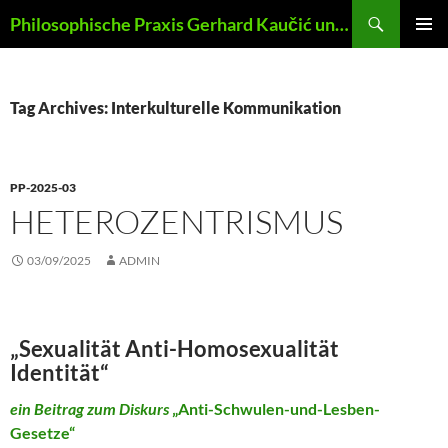
Skip
Search
Philosophische Praxis Gerhard Kaučić und Anna Lydia Huber
to
PRIMAR
content
MENU
Tag Archives: Interkulturelle Kommunikation
PP-2025-03
HETEROZENTRISMUS
03/09/2025
ADMIN
„Sexualität Anti-Homosexualität
Identität“
ein Beitrag zum Diskurs
„Anti-Schwulen-und-Lesben-
Gesetze“