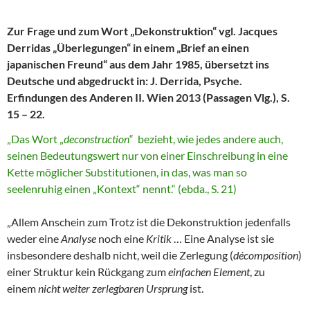
Zur Frage und zum Wort „
Dekonstruktion
“ vgl. Jacques
Derridas „Überlegungen“ in einem „Brief an einen
japanischen Freund“ aus dem Jahr 1985, übersetzt ins
Deutsche und abgedruckt in: J. Derrida, Psyche.
Erfindungen des Anderen II. Wien 2013 (Passagen Vlg.), S.
15 – 22.
„Das Wort „
deconstruction
“ bezieht, wie jedes andere auch,
seinen Bedeutungswert nur von einer Einschreibung in eine
Kette möglicher Substitutionen, in das, was man so
seelenruhig einen „Kontext“ nennt.“ (ebda., S. 21)
„Allem Anschein zum Trotz ist die Dekonstruktion jedenfalls
weder eine
Analyse
noch eine
Kritik
… Eine Analyse ist sie
insbesondere deshalb nicht, weil die Zerlegung (
décomposition
)
einer Struktur kein Rückgang zum
einfachen Element
, zu
einem
nicht weiter zerlegbaren Ursprung
ist.