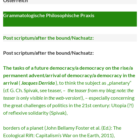
Österreich
Grammatologische Philosophische Praxis
Post scriptum/after the bound/Nachsatz:
Post scriptum/after the bound/Nachsatz:
The tasks of a future democracy/a democracy on the rise/a
permanent advent/arrival of democracy/a democracy in the
arrival
(
Jacques Derrida
), to think the subject as „planetary“
(cf. G. Ch. Spivak, see teaser, –
the teaser from my blog; note: the
teaser is only visible in the web-version
!), – especially concerning
the great challenges of politics in the 21st century: Utopia (?!)
of reflexive solidarity (Spivak),
borders of a planet (John Bellamy Foster et al. (Ed.): The
Ecological Rift: Capitalism’s War on the Earth, 2011),