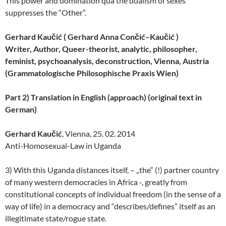
This power and domination qua the dualism of sexes
suppresses the “Other”.
Gerhard Kaučić
(
Gerhard Anna Con
čić
–
Kaučić
)
Writer, Author, Queer-theorist, analytic, philosopher,
feminist, psychoanalysis, deconstruction, Vienna, Austria
(Grammatologische Philosophische Praxis Wien)
Part 2) Translation in English (approach) (original text in
German)
Gerhard Kaučić
, Vienna, 25. 02. 2014
Anti-Homosexual-Law in Uganda
3) With this Uganda distances itself, – „the“ (!) partner country
of many western democracies in Africa -, greatly from
constitutional concepts of individual freedom (in the sense of a
way of life) in a democracy and “describes/defines” itself as an
illegitimate state/rogue state.