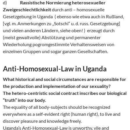
d)
Rassistische Normierung heterosexueller
Zweigeschlechtlichkeit
durch anti – homosexuelle
Gesetzgebung in Uganda ( ebenso wie etwa auch in Rußland,
[vgl. m. Anmerkungen zu „Sotschi“ u. d. russ. Gesetzgebung]
und vielen anderen Ländern, siehe oben! ) erzeugt durch
(meist gewaltvolle) Abstützung und permanenter
Wiederholung pogromgestimmte Verhaltensweisen von
einzelnen Gruppen und sogar ganzen Gesellschaften.
Anti-Homosexual-Law in Uganda
What historical and social circumstances are responsible for
the production and implementation of our sexuality?
The hetero-centristic social contract inscribes our biological
“truth” into our body.
The equality of all body-subjects should be recognized
everywhere as a self-evident right (human right), to live and
discover pleasure and knowledge freely.
Uganda’s Anti-Homosexual-Law is unworthy, vile and