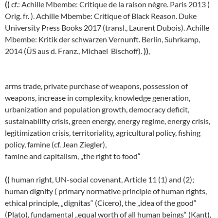
((
cf.: Achille Mbembe: Critique de la raison nègre. Paris 2013 (
Orig. fr. ). Achille Mbembe: Critique of Black Reason. Duke
University Press Books 2017 (transl., Laurent Dubois). Achille
Mbembe: Kritik der schwarzen Vernunft. Berlin, Suhrkamp,
2014 (ÜS aus d. Franz., Michael Bischoff).
))
,
arms trade, private purchase of weapons, possession of
weapons, increase in complexity, knowledge generation,
urbanization and population growth, democracy deficit,
sustainability crisis, green energy, energy regime, energy crisis,
legitimization crisis, territoriality, agricultural policy, fishing
policy, famine (cf. Jean Ziegler),
famine and capitalism, „the right to food“
((
human right, UN-social covenant, Article 11 (1) and (2);
human dignity ( primary normative principle of human rights,
ethical principle, „dignitas“ (Cicero), the „idea of the good“
(Plato), fundamental „equal worth of all human beings“ (Kant),