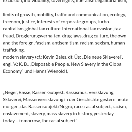
exclusion, individuality, sovereignty, liberalism, egalitarianism,
limits of growth, mobility, traffic and communication, ecology,
freedom, justice, interests of corporate groups, turbo-
capitalism, global tax culture, international tax evasion, tax
fraud, Drogierungsverhalten, drug laws, drug culture, the own
and the foreign, fascism, antisemitism, racism, sexism, human
trafficking,
modern slavery (cf.: Kevin Bales, dt. Üs: „Die neue Sklaverei“,
engl. V.: K. B., „Disposable People. New Slavery in the Global
Economy“ und Hanns Wienold ),
„Neger, Rasse, Rassen-Subjekt, Rassismus, Versklavung,
Sklaverei, Massenversklavung in der Geschichte gestern heute
morgen, das Rassensubjekt/Negro, race, racial subject, racism,
enslavement, slavery, mass slavery in history, yesterday –
today – tomorrow, the racial subject“