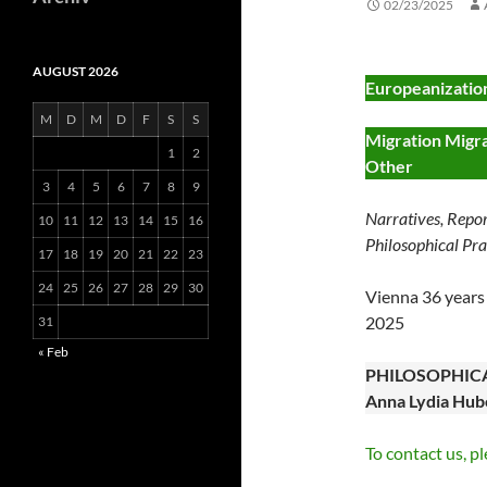
02/23/2025
AUGUST 2026
Europeanization
M
D
M
D
F
S
S
Migration Migra
1
2
Other
3
4
5
6
7
8
9
Narratives, Repor
10
11
12
13
14
15
16
Philosophical Pra
17
18
19
20
21
22
23
24
25
26
27
28
29
30
Vienna 36 years 
2025
31
« Feb
PHILOSOPHICAL 
Anna Lydia Hu
To contact us, p