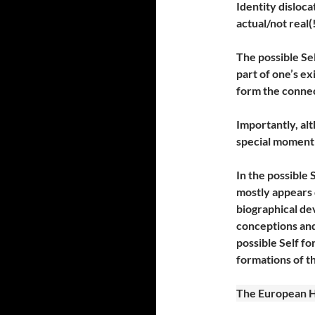
Identity disloc
actual/not real
The possible Sel
part of one’s ex
form the connec
Importantly, alt
special moment 
In the possible 
mostly appears 
biographical dev
conceptions and 
possible Self fo
formations of th
The European H