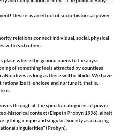
ity and complication briefly. The political Body!
t! Desire as an effect of socio-historical power
ity relations connect individual, social, physical
es with each other.
s place where the ground opens to the abyss,
ning of something feels attracted by countless
aNoia lives as long as there will be libido. We have
t rationalize it, enclose and nurture it, that is,
te it.
oves through all the specific categories of power
geo-historical context (Elspeth Probyn 1996), albeit
verything unique and singular. Society as a tracing
lational singularities“ (Probyn).