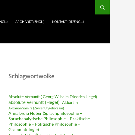
NGL.)
ARCHIV (DT./ENGL.)
KONTAKT (DT./ENGL.)
Schlagwortwolke
Absolute Vernunft ( Georg Wilhelm Friedrich Hegel)
absolute Vernunft (Hegel)
Akbarian
Akbarian Samira (Ziviler Ungehorsam)
Anna Lydia Huber (Sprachphilosophie –
Sprachanalytische Philosophie – Praktische
Philosophie – Politische Philosophie –
Grammatologie)