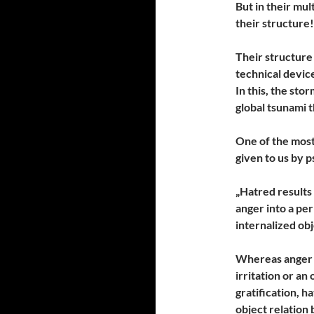
But in their mul
their structure!
Their structure
technical devic
In this, the sto
global tsunami t
One of the most
given to us by p
„Hatred results 
anger into a per
internalized obj
Whereas anger a
irritation or an
gratification, h
object relation 