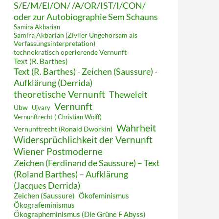
S/E/M/EI/ON/ /A/OR/IST/I/CON/
oder zur Autobiographie Sem Schauns
Samira Akbarian
Samira Akbarian (Ziviler Ungehorsam als
Verfassungsinterpretation)
technokratisch operierende Vernunft
Text (R. Barthes)
Text (R. Barthes) - Zeichen (Saussure) -
Aufklärung (Derrida)
theoretische Vernunft
Theweleit
Vernunft
Ubw
Ujvary
Vernunftrecht ( Christian Wolff)
Wahrheit
Vernunftrecht (Ronald Dworkin)
Widersprüchlichkeit der Vernunft
Wiener Postmoderne
Zeichen (Ferdinand de Saussure) – Text
(Roland Barthes) – Aufklärung
(Jacques Derrida)
Zeichen (Saussure)
Ökofeminismus
Ökografeminismus
Ökographeminismus (Die Grüne F Abyss)