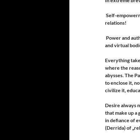
In extreme brev
Self-empowermen
relations!
Power and author
and virtual bodi
Everything take
where the reaso
abysses. The Par
to enclose it, no
civilize it, educa
Desire always m
that make up a 
in defiance of e
(Derrida) of „re