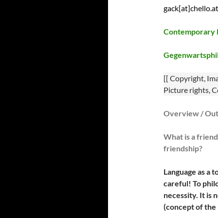
gack[at]chello.a
Contemporary 
Gegenwartsphi
[[ Copyright, Im
Picture rights, 
Overview / Out
What is a friend
friendship?
Language as a to
careful! To phi
necessity. It is
(concept of the 