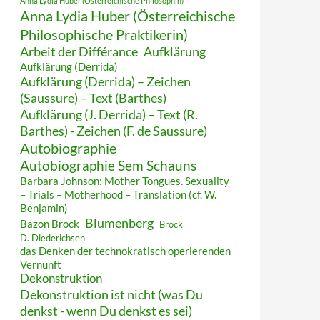
Anna Lydia Huber (Österreichische Philosophin)
Anna Lydia Huber (Österreichische
Philosophische Praktikerin)
Arbeit der Différance
Aufklärung
Aufklärung (Derrida)
Aufklärung (Derrida) – Zeichen
(Saussure) – Text (Barthes)
Aufklärung (J. Derrida) – Text (R.
Barthes) - Zeichen (F. de Saussure)
Autobiographie
Autobiographie Sem Schauns
Barbara Johnson: Mother Tongues. Sexuality
– Trials – Motherhood – Translation (cf. W.
Benjamin)
Blumenberg
Bazon Brock
Brock
D. Diederichsen
das Denken der technokratisch operierenden
Vernunft
Dekonstruktion
Dekonstruktion ist nicht (was Du
denkst - wenn Du denkst es sei)