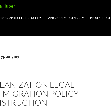
ia Huber
BIOGRAPHISCHES (DT./ENGL.)
WAR REQUIEM (DT./ENGL.)
PROJEKTE (DT./E
cryptonymy
EANIZATION LEGAL
 MIGRATION POLICY
STRUCTION