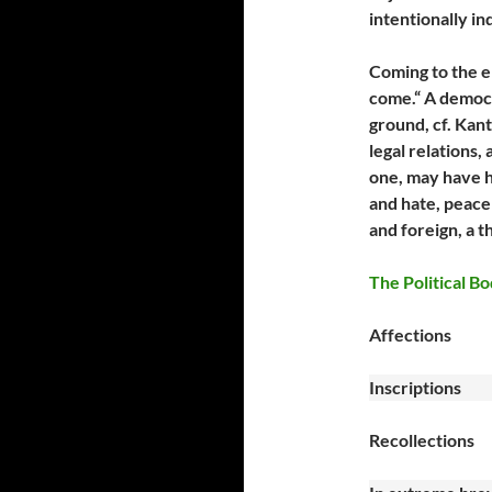
intentionally in
Coming to the e
come.“ A democr
ground, cf. Kan
legal relations,
one, may have ha
and hate, peace
and foreign, a t
The Political B
Affections
Inscriptions
Recollections