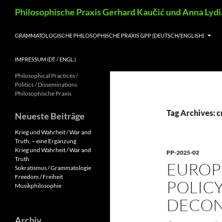
Skip
Search
Philosophische Praxis Gerhard Kaučić und Anna Lyd
to
content
GRAMMATOLOGISCHE PHILOSOPHISCHE PRAXIS GPP (DEUTSCH/ENGLISH)
IMPRESSUM (DT. / ENGL.)
Philosophical Practices /
Politics / Disseminations
Philosophische Praxis
Tag Archives: 
Neueste Beiträge
Krieg und Wahrheit / War and
Truth, – eine Ergänzung
Krieg und Wahrheit / War and
PP-2025-02
Truth
EUROP
Sokratismus / Grammatologie
Freedom / Freiheit
POLICY
Musikphilosophie
DECON
Archiv