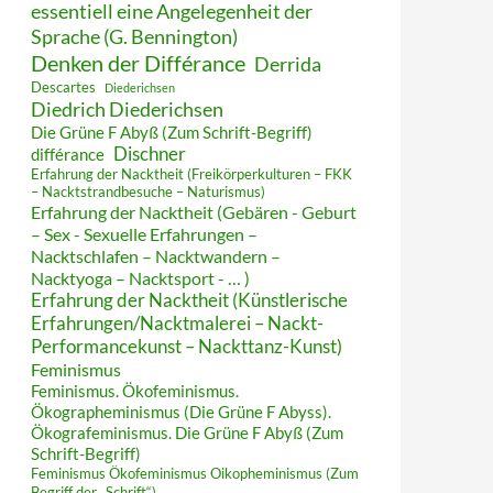
essentiell eine Angelegenheit der
Sprache (G. Bennington)
Denken der Différance
Derrida
Descartes
Diederichsen
Diedrich Diederichsen
Die Grüne F Abyß (Zum Schrift-Begriff)
Dischner
différance
Erfahrung der Nacktheit (Freikörperkulturen – FKK
– Nacktstrandbesuche – Naturismus)
Erfahrung der Nacktheit (Gebären - Geburt
– Sex - Sexuelle Erfahrungen –
Nacktschlafen – Nacktwandern –
Nacktyoga – Nacktsport - … )
Erfahrung der Nacktheit (Künstlerische
Erfahrungen/Nacktmalerei – Nackt-
Performancekunst – Nackttanz-Kunst)
Feminismus
Feminismus. Ökofeminismus.
Ökographeminismus (Die Grüne F Abyss).
Ökografeminismus. Die Grüne F Abyß (Zum
Schrift-Begriff)
Feminismus Ökofeminismus Oikopheminismus (Zum
Begriff der „Schrift“)