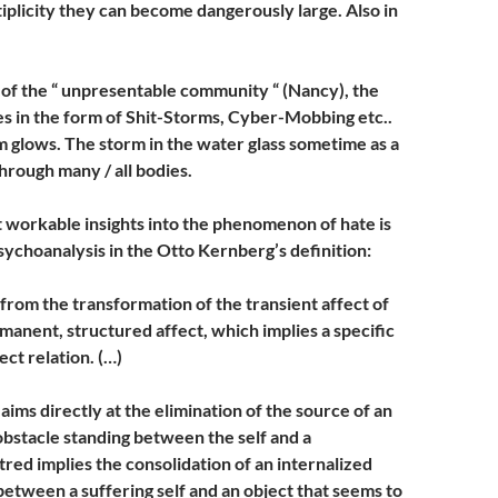
tiplicity they can become dangerously large. Also in
 of the “ unpresentable community “ (Nancy), the
es in the form of Shit-Storms, Cyber-Mobbing etc..
rm glows. The storm in the water glass sometime as a
hrough many / all bodies.
 workable insights into the phenomenon of hate is
sychoanalysis in the Otto Kernberg’s definition:
from the transformation of the transient affect of
manent, structured affect, which implies a specific
ect relation. (…)
ims directly at the elimination of the source of an
 obstacle standing between the self and a
atred implies the consolidation of an internalized
between a suffering self and an object that seems to