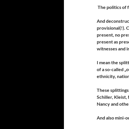
The politics of f
And deconstruct
provisional(!).
present, no pre
present as prese
witnesses and in
I mean the split
of a so-called „
ethnicity, natio
These splitting
Schiller, Kleist,
Nancy and othe
And also mini-ou