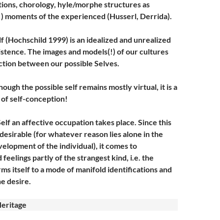
ations, chorology, hyle/morphe structures as
(!) moments of the experienced (Husserl, Derrida).
f (Hochschild 1999) is an idealized and unrealized
istence. The images and models(!) of our cultures
tion between our possible Selves.
hough the possible self remains mostly virtual, it is a
of self-conception!
Self an affective occupation takes place. Since this
desirable (for whatever reason lies alone in the
elopment of the individual), it comes to
feelings partly of the strangest kind, i.e. the
rms itself to a mode of manifold identifications and
e desire.
eritage