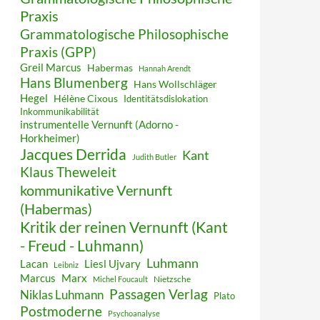
Praxis
Grammatologische Philosophische
Praxis (GPP)
Greil Marcus
Habermas
Hannah Arendt
Hans Blumenberg
Hans Wollschläger
Hegel
Hélène Cixous
Identitätsdislokation
Inkommunikabilität
instrumentelle Vernunft (Adorno -
Horkheimer)
Jacques Derrida
Kant
Judith Butler
Klaus Theweleit
kommunikative Vernunft
(Habermas)
Kritik der reinen Vernunft (Kant
- Freud - Luhmann)
Luhmann
Lacan
Liesl Ujvary
Leibniz
Marcus
Marx
Nietzsche
Michel Foucault
Passagen Verlag
Niklas Luhmann
Plato
Postmoderne
Psychoanalyse