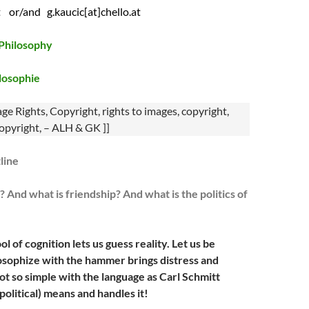
t or/and g.kaucic[at]chello.at
Philosophy
losophie
age Rights, Copyright, rights to images, copyright,
Copyright, – ALH & GK ]]
line
? And what is friendship? And what is the politics of
ol of cognition lets us guess reality. Let us be
losophize with the hammer brings distress and
 not so simple with the language as Carl Schmitt
political) means and handles it!